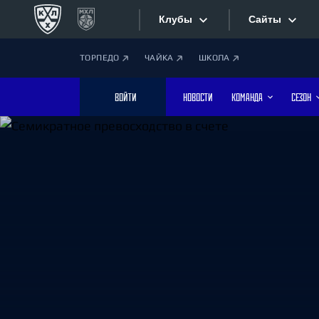
Клубы
Сайты
ТОРПЕДО
ЧАЙКА
ШКОЛА
Конференция «Запад»
Сайты
ВОЙТИ
НОВОСТИ
КОМАНДА
СЕЗОН
Дивизион Боброва
Лада
Видеотран
СКА
Хайлайты
Спартак
Торпедо
Текстовые
ХК Сочи
Интернет-
Дивизион Тарасова
Фотобанк
Динамо Мн
Динамо М
Приложе