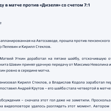
 в матче против «Дизеля» со счетом 7:1
запланированная на Автозаводе, прошла против пензенского 
др Пелевин и Кирилл Стеклов.
Матвей Уткин доработал на пятаке шайбу, отскочившую о
кита Шавин принял удачную передачу от Максима Неволина и
ин ровно в середине матча.
анизовал Кирилл Стеклов, а Владислав Кодола заработал пе
поставил Андрей Крутов – его шайба стала четвертой в матче
бсуждения – сначала этот гол даже не заметили. Проскольз
на видеоповторе удалось разглядеть этот момент. Автором 