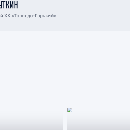
УТКИН
 ХК «Торпедо-Горький»