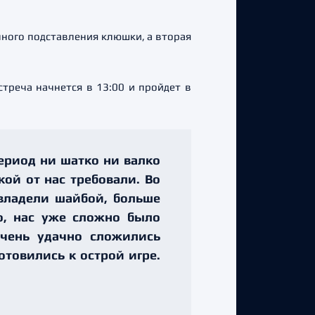
чного подставления клюшки, а вторая
треча начнется в 13:00 и пройдет в
период ни шатко ни валко
кой от нас требовали. Во
 владели шайбой, больше
о, нас уже сложно было
очень удачно сложились
товились к острой игре.