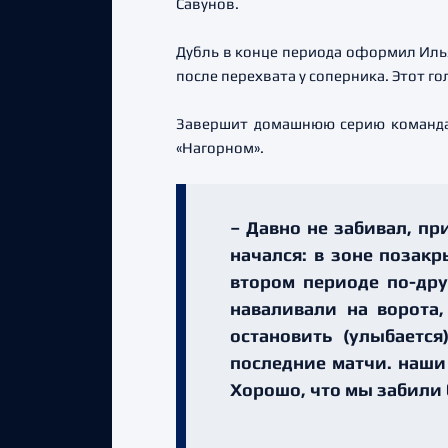
Савунов.
Дубль в конце периода оформил Илья
после перехвата у соперника. Этот г
Завершит домашнюю серию команда А
«Нагорном».
– Давно не забивал, пр
начался: в зоне позакр
втором периоде по-дру
наваливали на ворота
остановить (улыбаетс
последние матчи. наши
Хорошо, что мы забили 