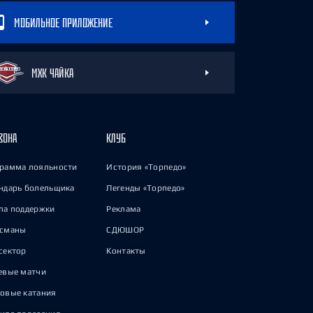
МОБИЛЬНОЕ ПРИЛОЖЕНИЕ
МХК ЧАЙКА
ЗОНА
КЛУБ
рамма лояльности
История «Торпедо»
ндарь болельщика
Легенды «Торпедо»
па поддержки
Реклама
исманы
СДЮШОР
сектор
Контакты
евые матчи
овые катания