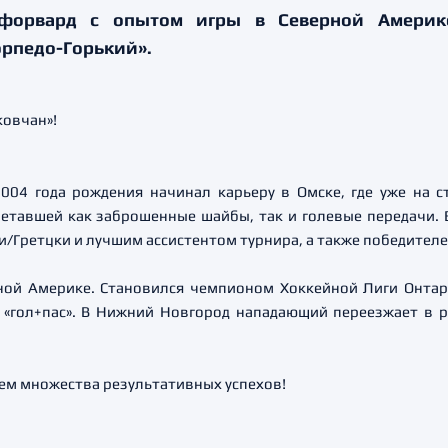
 форвард с опытом игры в Северной Америк
орпедо-Горький».
004 года рождения начинал карьеру в Омске, где уже на с
етавшей как заброшенные шайбы, так и голевые передачи. 
и/Гретцки и лучшим ассистентом турнира, а также победите
рной Америке. Становился чемпионом Хоккейной Лиги Онтар
е «гол+пас». В Нижний Новгород нападающий переезжает в р
аем множества результативных успехов!