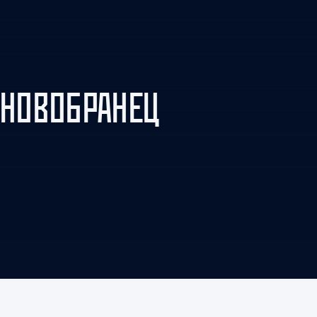
Амур
Барыс
Салават Юлаев
Сибирь
 НОВОБРАНЕЦ