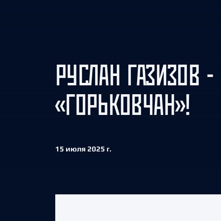
Локомотив
Северсталь
ЦСКА
Шанхайские Драконы
РУСЛАН ГАЗИЗОВ -
«ГОРЬКОВЧАН»!
15 июля 2025 г.