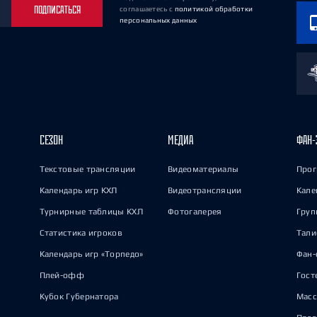
ПОДПИСАТЬСЯ
соглашаетесь
с
политикой обработки
персональных данных
СЕЗОН
МЕДИА
ФАН-
Текстовые трансляции
Видеоматериалы
Прог
Календарь игр КХЛ
Видеотрансляции
Кале
Турнирные таблицы КХЛ
Фотогалерея
Груп
Статистика игроков
Тал
Календарь игр «Торпедо»
Фан-
Плей-офф
Гост
Кубок Губернатора
Масс