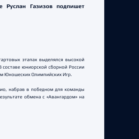
е Руслан Газизов подпишет
тартовых этапах выделялся высокой
В составе юниорской сборной России
лем Юношеских Олимпийских Игр.
ио, набрав в победном для команды
езультате обмена с «Авангардом» на