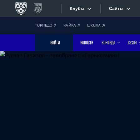
Клубы
Сайты
ТОРПЕДО
ЧАЙКА
ШКОЛА
Конференция «Запад»
Сайты
ВОЙТИ
НОВОСТИ
КОМАНДА
СЕЗОН
Дивизион Боброва
Лада
Видеотран
СКА
Хайлайты
Спартак
Торпедо
Текстовые
ХК Сочи
Интернет-
Дивизион Тарасова
Фотобанк
Динамо Мн
Динамо М
Приложе