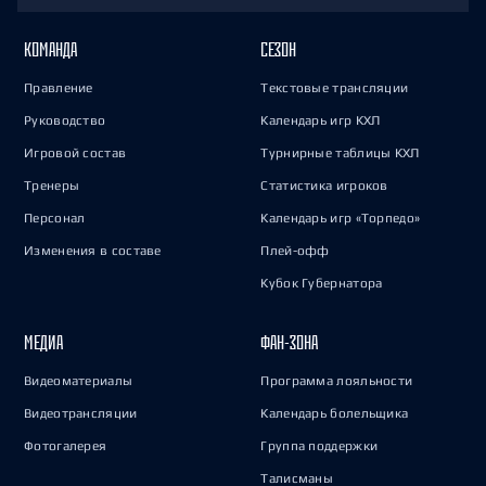
КОМАНДА
СЕЗОН
Правление
Текстовые трансляции
Руководство
Календарь игр КХЛ
Игровой состав
Турнирные таблицы КХЛ
Тренеры
Статистика игроков
Персонал
Календарь игр «Торпедо»
Изменения в составе
Плей-офф
Кубок Губернатора
МЕДИА
ФАН-ЗОНА
Видеоматериалы
Программа лояльности
Видеотрансляции
Календарь болельщика
Фотогалерея
Группа поддержки
Талисманы