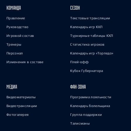
КОМАНДА
СЕЗОН
Правление
Текстовые трансляции
Руководство
Календарь игр КХЛ
Игровой состав
Турнирные таблицы КХЛ
Тренеры
Статистика игроков
Персонал
Календарь игр «Торпедо»
Изменения в составе
Плей-офф
Кубок Губернатора
МЕДИА
ФАН-ЗОНА
Видеоматериалы
Программа лояльности
Видеотрансляции
Календарь болельщика
Фотогалерея
Группа поддержки
Талисманы