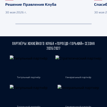
Решение Правления Клуба
Спасиб
30 мая 2026 г.
30 мая 2
ПАРТНЁРЫ ХОККЕЙНОГО КЛУБА «ТОРПЕДО-ГОРЬКИЙ» СЕЗОНА
2026/2027
Титульный партнёр
Генеральный партнёр
Титульный партнёр
Генеральный партнёр