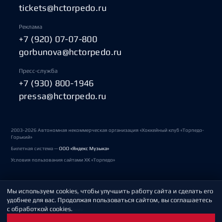
tickets@hctorpedo.ru
Реклама
+7 (920) 07-07-800
gorbunova@hctorpedo.ru
Пресс-служба
+7 (930) 800-1946
pressa@hctorpedo.ru
2003-2026 Автономная некоммерческая организация «Хоккейный клуб «Торпедо-
Горький»
Билетная система —
ООО «Яндекс Музыка»
Условия пользования сайтами ХК «Торпедо»
Мы используем cookies, чтобы улучшить работу сайта и сделать его
Политика обработки персональных данных
удобнее для вас. Продолжая пользоваться сайтом, вы соглашаетесь
с обработкой cookies.
Пользовательское соглашение