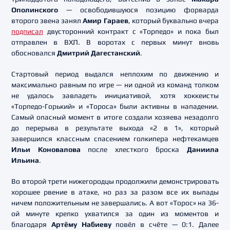
Ополинского
— освободившуюся позицию форварда
второго звена занял
Амир Гараев
, который буквально вчера
подписал
двусторонний контракт с «Торпедо» и пока был
отправлен в ВХЛ. В воротах с первых минут вновь
обосновался
Дмитрий Дагестанский
.
Стартовый период выдался неплохим по движению и
максимально равным по игре — ни одной из команд толком
не удалось завладеть инициативой, хотя хоккеисты
«Торпедо-Горький» и «Тороса» были активны в нападении.
Самый опасный момент в итоге создали хозяева незадолго
до перерыва в результате выхода «2 в 1», который
завершился классным спасением голкипера нефтекамцев
Ильи Коновалова
после хлесткого броска
Даниила
Ильина
.
Во второй трети нижегородцы продолжили демонстрировать
хорошее рвение в атаке, но раз за разом все их выпады
ничем положительным не завершались. А вот «Торос» на 36-
ой минуте крепко ухватился за один из моментов и
благодаря
Артёму Набиеву
повёл в счёте — 0:1. Далее