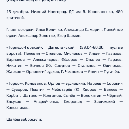
15 декабря. Нижний Новгород. ДС им В. Коноваленко, 480
зрителей.
Главные судьи: Илья Величко, Александр Самарин. Линейные
судьи: Александр Золотых, Егор Шамин.
«Торпедо-Горький»: Дагестанский (59:04-60:00, пустые
ворота); Пелевин — Стеклов, Мисников — Ильин — Газизов;
Варлаков — Александров, Фёдоров — Опалев — Гараев;
Никитин — Бочков (К), Савунов — Стальнов — Одиноков;
Жарков — Орлович-Грудков, Г. Чесноков — Уткин — Пугачёв.
«Торос»»: Коновалов; Орлов — Будницкий, Набиев — Сорокин
— Суворов; Пыхтин — Чеботарёв (К), Хворов — Валеев —
Корбит; Шатило — Колганов, Сычёв — Волокитин — Чёрный;
Елсуков — Андрейченко, Скоропад — Завижский —
Колесников.
Шайбы забросили: