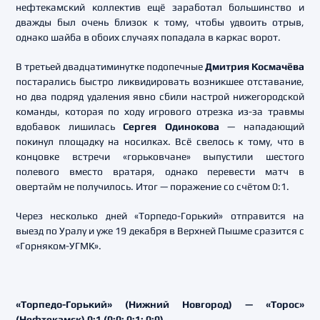
нефтекамский коллектив ещё заработал большинство и
дважды был очень близок к тому, чтобы удвоить отрыв,
однако шайба в обоих случаях попадала в каркас ворот.
В третьей двадцатиминутке подопечные
Дмитрия Космачёва
постарались быстро ликвидировать возникшее отставание,
но два подряд удаления явно сбили настрой нижегородской
команды, которая по ходу игрового отрезка из-за травмы
вдобавок лишилась
Сергея Одинокова
— нападающий
покинул площадку на носилках. Всё свелось к тому, что в
концовке встречи «горьковчане» выпустили шестого
полевого вместо вратаря, однако перевести матч в
овертайм не получилось. Итог — поражение со счётом 0:1.
Через несколько дней «Торпедо-Горький» отправится на
выезд по Уралу и уже 19 декабря в Верхней Пышме сразится с
«Горняком-УГМК».
«Торпедо-Горький» (Нижний Новгород) — «Торос»
(Нефтекамск) 0:1 (0:0; 0:1; 0:0)