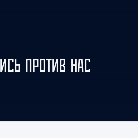
Амур
Барыс
Салават Юлаев
Сибирь
ИСЬ ПРОТИВ НАС