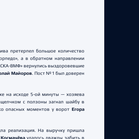
тива претерпел большое количество
орпедо», а в обратном направлении
о «СКА-ВМФ» вернулись выздоровевшие
олай Майоров
. Пост №1 был доверен
е на исходе 5-ой минуты — хозяева
щелчком с ползоны загнал шайбу в
ько опасных моментов у ворот
Егора
сла реализация. На выручку пришла
Космачёва
удалось дважды забить в