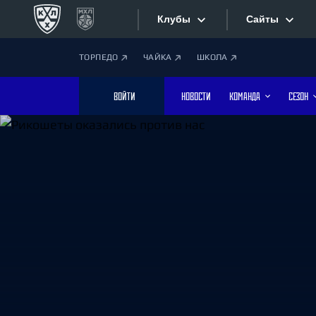
Клубы
Сайты
ТОРПЕДО
ЧАЙКА
ШКОЛА
Конференция «Запад»
Сайты
ВОЙТИ
НОВОСТИ
КОМАНДА
СЕЗОН
Дивизион Боброва
Лада
Видеотран
СКА
Хайлайты
Спартак
Торпедо
Текстовые
ХК Сочи
Интернет-
Дивизион Тарасова
Фотобанк
Динамо Мн
Динамо М
Приложе