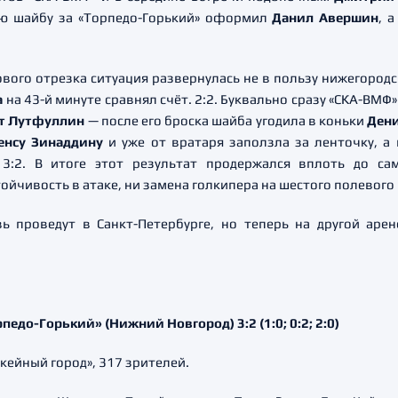
ую шайбу за «Торпедо-Горький» оформил
Данил Авершин
, 
ового отрезка ситуация развернулась не в пользу нижегород
а
на 43-й минуте сравнял счёт. 2:2. Буквально сразу «СКА-ВМ
т Лутфуллин
— после его броска шайба угодила в коньки
Дени
енсу Зинаддину
и уже от вратаря заползла за ленточку, 
3:2. В итоге этот результат продержался вплоть до с
ойчивость в атаке, ни замена голкипера на шестого полевого 
 проведут в Санкт-Петербурге, но теперь на другой аре
едо-Горький» (Нижний Новгород) 3:2 (1:0; 0:2; 2:0)
ккейный город», 317 зрителей.