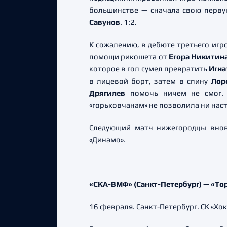
большинстве — сначала свою перв
Савунов
. 1:2.
К сожалению, в дебюте третьего игр
помощи рикошета от
Егора Никитин
которое в гол сумел превратить
Игна
в лицевой борт, затем в спину
Лор
Дрягилев
помочь ничем не смог. 
«горьковчанам» не позволила ни наст
Следующий матч нижегородцы вновь
«Динамо».
«СКА-ВМФ» (Санкт-Петербург) — «Торп
16 февраля. Санкт-Петербург. СК «Хо