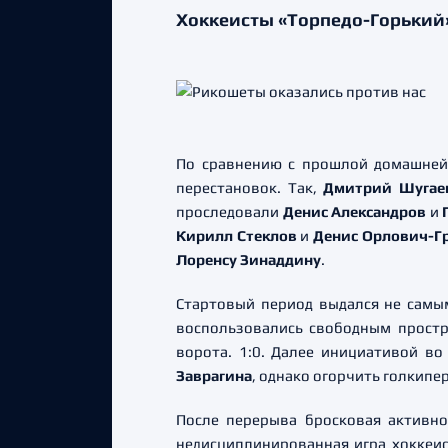
Хоккеисты «Торпедо-Горький»
По сравнению с прошлой домашней 
перестановок. Так,
Дмитрий Шугае
проследовали
Денис Александров
и
Кирилл Стеклов
и
Денис Орлович-Г
Лоренсу Зинаддину
.
Стартовый период выдался не самы
воспользовались свободным прост
ворота. 1:0. Далее инициативой в
Заврагина
, однако огорчить голкипе
После перерыва бросковая активно
недисциплинированная игра хоккеи