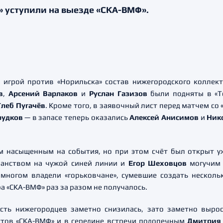
 уступили на выезде «СКА-ВМФ».
игрой против «Норильска» состав нижегородского коллек
в
,
Арсений Варлаков
и
Руслан Газизов
были подняты в «Т
Глеб Пугачёв
. Кроме того, в заявочный лист перед матчем с
рудков
— в запасе теперь оказались
Алексей Анисимов
и
Ник
м насыщенным на события, но при этом счёт был открыт уж
ранством на чужой синей линии и
Егор Шеховцов
могучим 
о многом владели «горьковчане», сумевшие создать нескол
ра «СКА-ВМФ» раз за разом не получалось.
сть нижегородцев заметно снизилась, зато заметно выро
стов «СКА-ВМФ» и в середине встречи подопечным
Дмитрия 