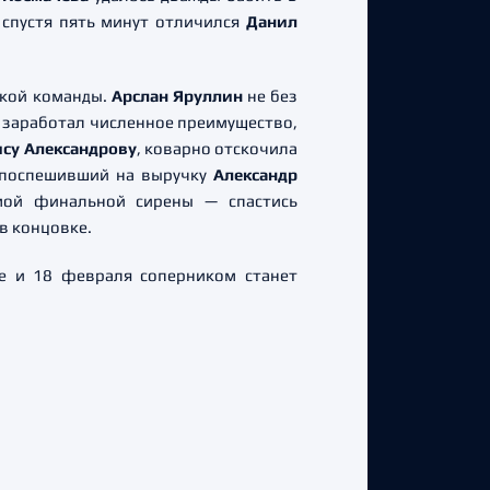
а спустя пять минут отличился
Данил
ской команды.
Арслан Яруллин
не без
Ф» заработал численное преимущество,
су Александрову
, коварно отскочила
а поспешивший на выручку
Александр
амой финальной сирены — спастись
в концовке.
не и 18 февраля соперником станет