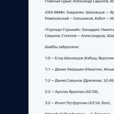
Главные судьи: Александр Садыхов, В
«СКА-ВМФ»: Заврагин; Шеховцов — Я
Ремезовский — Сальников, Кабат — И
«Торпедо-Горький»: Зинаддин; Никит
Савунов; Стеклов — Александров, Шав
Шайбы забросили:
1:0 — Егор Шеховцов (Кабуш, Яруллин,
1:1 — Данил Авершин (Никитин, Ильин,
1:2 — Данил Савунов (Дрягилев, 32:48,
2:2 — Арслан Яруллин (42:58).
3:2 — Игнат Лутфуллин (43:54, бол).
Штраф: 8 (Лутфуллин — 4, Демидов — 