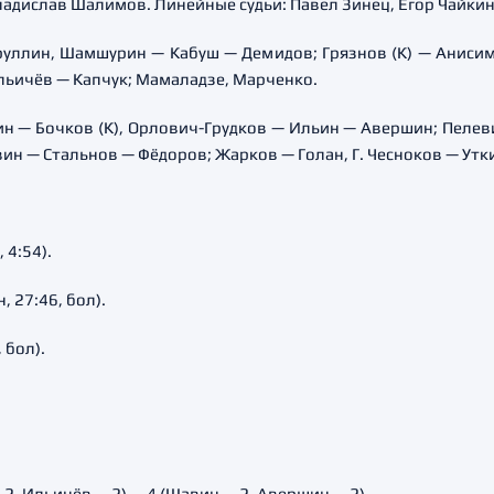
ладислав Шалимов. Линейные судьи: Павел Зинец, Егор Чайкин
руллин, Шамшурин — Кабуш — Демидов; Грязнов (К) — Анисим
льичёв — Капчук; Мамаладзе, Марченко.
ин — Бочков (К), Орлович-Грудков — Ильин — Авершин; Пеле
ин — Стальнов — Фёдоров; Жарков — Голан, Г. Чесноков — Утк
 4:54).
 27:46, бол).
 бол).
2, Ильичёв — 2) — 4 (Шавин — 2, Авершин — 2).