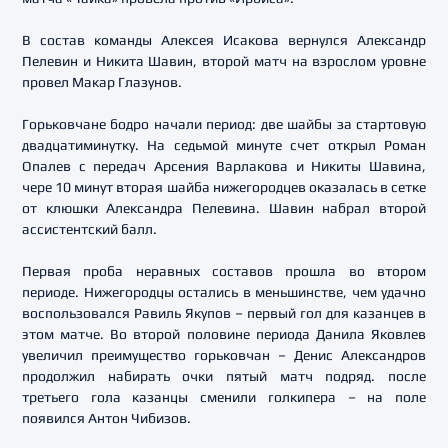
В состав команды Алексея Исакова вернулся Александр
Пелевин и Никита Шавин, второй матч на взрослом уровне
провел Макар Глазунов.
Горьковчане бодро начали период: две шайбы за стартовую
двадцатиминутку. На седьмой минуте счет открыл Роман
Опалев с передач Арсения Варлакова и Никиты Шавина,
чере 10 минут вторая шайба нижегородцев оказалась в сетке
от клюшки Александра Пелевина. Шавин набрал второй
ассистентский балл.
Первая проба неравных составов прошла во втором
периоде. Нижегородцы остались в меньшинстве, чем удачно
воспользовался Равиль Якупов – первый гол для казанцев в
этом матче. Во второй половине периода Данила Яковлев
увеличил преимущество горьковчан – Денис Александров
продолжил набирать очки пятый матч подряд. после
третьего гола казанцы сменили голкипера – на поле
появился Антон Чибизов.