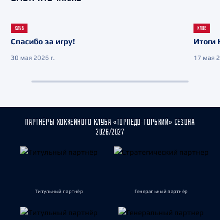
КЛУБ
КЛУБ
Спасибо за игру!
Итоги 
30 мая 2026 г.
17 мая 2
ПАРТНЁРЫ ХОККЕЙНОГО КЛУБА «ТОРПЕДО-ГОРЬКИЙ» СЕЗОНА
2026/2027
Титульный партнёр
Генеральный партнёр