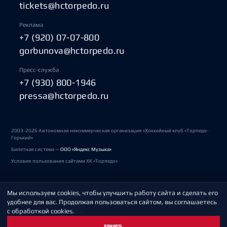
tickets@hctorpedo.ru
Реклама
+7 (920) 07-07-800
gorbunova@hctorpedo.ru
Пресс-служба
+7 (930) 800-1946
pressa@hctorpedo.ru
2003-2026 Автономная некоммерческая организация «Хоккейный клуб «Торпедо-
Горький»
Билетная система —
ООО «Яндекс Музыка»
Условия пользования сайтами ХК «Торпедо»
Мы используем cookies, чтобы улучшить работу сайта и сделать его
Политика обработки персональных данных
удобнее для вас. Продолжая пользоваться сайтом, вы соглашаетесь
с обработкой cookies.
Пользовательское соглашение