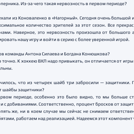
перника. Из-за чего такая нервозность в первом периоде?
хали из Коноваленко в «Нагорный». Сегодня очень большой и
ксимальное количество зрителей за этот сезон. Все прекра
ами. Наверное, это нервозность произошла от большого а
овать нашу игру и войти в серию с более уверенной игрой.
тов команды Антона Силаева и Богдана Конюшкова?
о точно. К хоккею ВХЛ надо привыкать, он отличается от игры 
ольны.
чилось, что из четырех шайб три забросили — защитники. П
т шайбы защитники?
рвом периоде, особенно это было видно, то мы больше с
 и с добиваниями. Соответственно, процент бросков от защит
ять же, ни в коем случае мы сейчас не снимаем ответствен
ятами, работаем над реализацией. Надеемся этот компонент 