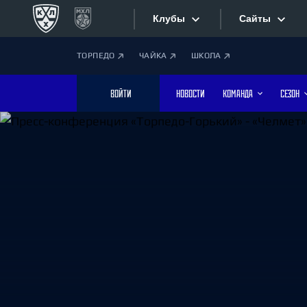
Клубы
Сайты
ТОРПЕДО
ЧАЙКА
ШКОЛА
Конференция «Запад»
Сайты
ВОЙТИ
НОВОСТИ
КОМАНДА
СЕЗОН
Дивизион Боброва
Лада
Видеотран
СКА
Хайлайты
Спартак
Торпедо
Текстовые
ХК Сочи
Интернет-
Дивизион Тарасова
Фотобанк
Динамо Мн
Динамо М
Приложе