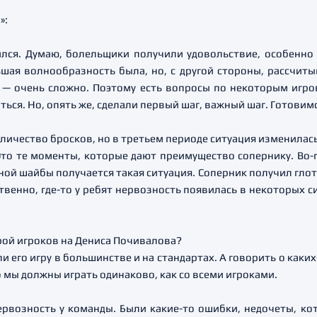
»:
лся. Думаю, болельщики получили удовольствие, особенно 
ая волнообразность была, но, с другой стороны, рассчитыв
 — очень сложно. Поэтому есть вопросы по некоторым игро
ься. Но, опять же, сделали первый шаг, важный шаг. Готовимс
личество бросков, но в третьем периоде ситуация изменилась
. Это те моменты, которые дают преимущество сопернику. Во
й шайбы получается такая ситуация. Соперник получил глото
твенно, где-то у ребят нервозность появилась в некоторых 
рой игроков на Дениса Почивалова?
и его игру в большинстве и на стандартах. А говорить о каки
о мы должны играть одинаково, как со всеми игроками.
ервозность у команды. Были какие-то ошибки, недочеты, к