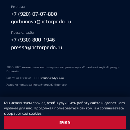
Реклама
+7 (920) 07-07-800
gorbunova@hctorpedo.ru
Пресс-служба
+7 (930) 800-1946
pressa@hctorpedo.ru
2003-2026 Автономная некоммерческая организация «Хоккейный клуб «Торпедо-
Горький»
Билетная система —
ООО «Яндекс Музыка»
Условия пользования сайтами ХК «Торпедо»
Мы используем cookies, чтобы улучшить работу сайта и сделать его
Политика обработки персональных данных
удобнее для вас. Продолжая пользоваться сайтом, вы соглашаетесь
с обработкой cookies.
Пользовательское соглашение
ПРИНЯТЬ
Охрана труда