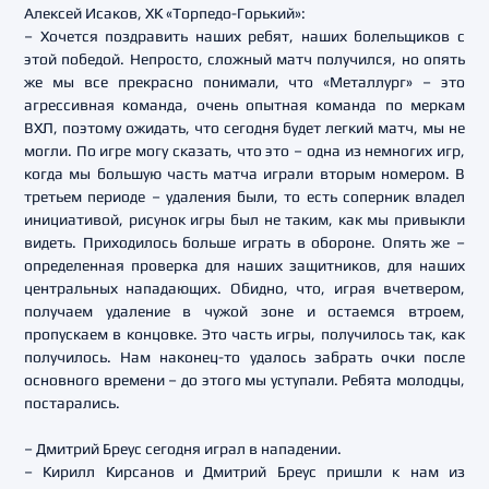
Алексей Исаков, ХК «Торпедо-Горький»:
– Хочется поздравить наших ребят, наших болельщиков с
этой победой. Непросто, сложный матч получился, но опять
же мы все прекрасно понимали, что «Металлург» – это
агрессивная команда, очень опытная команда по меркам
ВХЛ, поэтому ожидать, что сегодня будет легкий матч, мы не
могли. По игре могу сказать, что это – одна из немногих игр,
когда мы большую часть матча играли вторым номером. В
третьем периоде – удаления были, то есть соперник владел
инициативой, рисунок игры был не таким, как мы привыкли
видеть. Приходилось больше играть в обороне. Опять же –
определенная проверка для наших защитников, для наших
центральных нападающих. Обидно, что, играя вчетвером,
получаем удаление в чужой зоне и остаемся втроем,
пропускаем в концовке. Это часть игры, получилось так, как
получилось. Нам наконец-то удалось забрать очки после
основного времени – до этого мы уступали. Ребята молодцы,
постарались.
– Дмитрий Бреус сегодня играл в нападении.
– Кирилл Кирсанов и Дмитрий Бреус пришли к нам из