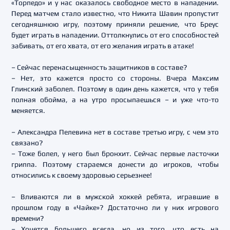
«Торпедо» и у нас оказалось свободное место в нападении.
Перед матчем стало известно, что Никита Шавин пропустит
сегодняшнюю игру, поэтому приняли решение, что Бреус
будет играть в нападении. Оттолкнулись от его способностей
забивать, от его хвата, от его желания играть в атаке!
– Сейчас перенасыщенность защитников в составе?
– Нет, это кажется просто со стороны. Вчера Максим
Глинский заболел. Поэтому в один день кажется, что у тебя
полная обойма, а на утро просыпаешься – и уже что-то
меняется.
– Александра Пелевина нет в составе третью игру, с чем это
связано?
– Тоже болел, у него был бронхит. Сейчас первые ласточки
гриппа. Поэтому стараемся донести до игроков, чтобы
относились к своему здоровью серьезнее!
– Вливаются ли в мужской хоккей ребята, игравшие в
прошлом году в «Чайке»? Достаточно ли у них игрового
времени?
– Хочется большего всегда, но из того, что есть на