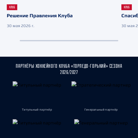
КЛУБ
КЛУБ
Решение Правления Клуба
Спасиб
30 мая 2026 г.
30 мая 2
ПАРТНЁРЫ ХОККЕЙНОГО КЛУБА «ТОРПЕДО-ГОРЬКИЙ» СЕЗОНА
2026/2027
Титульный партнёр
Генеральный партнёр