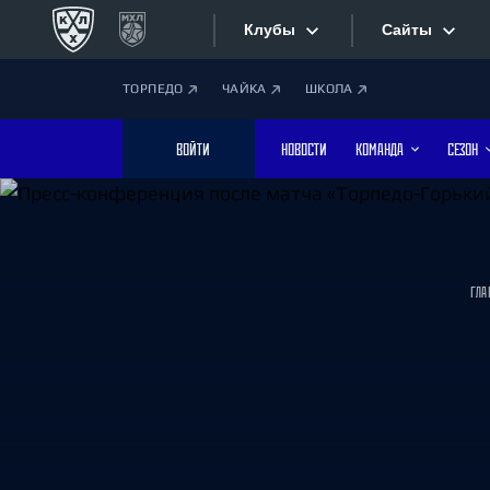
Клубы
Сайты
ТОРПЕДО
ЧАЙКА
ШКОЛА
Конференция «Запад»
Сайты
ВОЙТИ
НОВОСТИ
КОМАНДА
СЕЗОН
Дивизион Боброва
Лада
Видеотран
СКА
Хайлайты
Спартак
ГЛА
Торпедо
Текстовые
ХК Сочи
Интернет-
Дивизион Тарасова
Фотобанк
Динамо Мн
Динамо М
Приложе