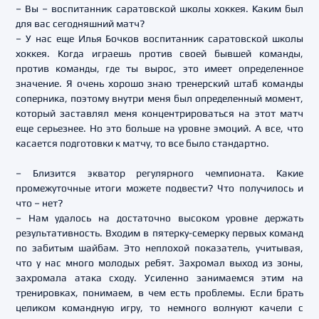
– Вы – воспитанник саратовской школы хоккея. Каким был
для вас сегодняшний матч?
– У нас еще Илья Бочков воспитанник саратовской школы
хоккея. Когда играешь против своей бывшей команды,
против команды, где ты вырос, это имеет определенное
значение. Я очень хорошо знаю тренерский штаб команды
соперника, поэтому внутри меня был определенный момент,
который заставлял меня концентрироваться на этот матч
еще серьезнее. Но это больше на уровне эмоций. А все, что
касается подготовки к матчу, то все было стандартно.
– Близится экватор регулярного чемпионата. Какие
промежуточные итоги можете подвести? Что получилось и
что – нет?
– Нам удалось на достаточно высоком уровне держать
результативность. Входим в пятерку-семерку первых команд
по забитым шайбам. Это неплохой показатель, учитывая,
что у нас много молодых ребят. Захромал выход из зоны,
захромала атака сходу. Усиленно занимаемся этим на
тренировках, понимаем, в чем есть проблемы. Если брать
целиком командную игру, то немного волнуют качели с