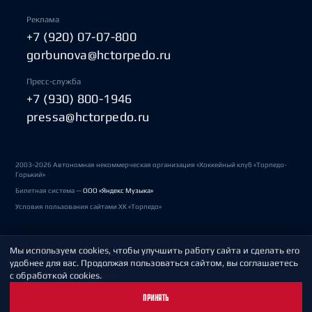
Реклама
+7 (920) 07-07-800
gorbunova@hctorpedo.ru
Пресс-служба
+7 (930) 800-1946
pressa@hctorpedo.ru
2003-2026 Автономная некоммерческая организация «Хоккейный клуб «Торпедо-
Горький»
Билетная система —
ООО «Яндекс Музыка»
Условия пользования сайтами ХК «Торпедо»
Мы используем cookies, чтобы улучшить работу сайта и сделать его
Политика обработки персональных данных
удобнее для вас. Продолжая пользоваться сайтом, вы соглашаетесь
с обработкой cookies.
Пользовательское соглашение
ПРИНЯТЬ
Охрана труда