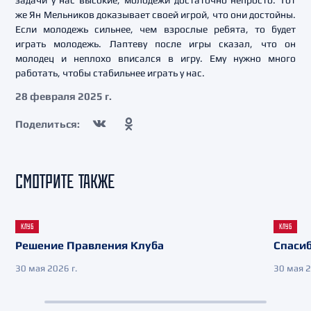
задачи у нас высокие, молодежи достаточно непросто. Тот
же Ян Мельников доказывает своей игрой, что они достойны.
Если молодежь сильнее, чем взрослые ребята, то будет
играть молодежь. Лаптеву после игры сказал, что он
молодец и неплохо вписался в игру. Ему нужно много
работать, чтобы стабильнее играть у нас.
28 февраля 2025 г.
Поделиться:
СМОТРИТЕ ТАКЖЕ
КЛУБ
КЛУБ
Решение Правления Клуба
Спасиб
30 мая 2026 г.
30 мая 2