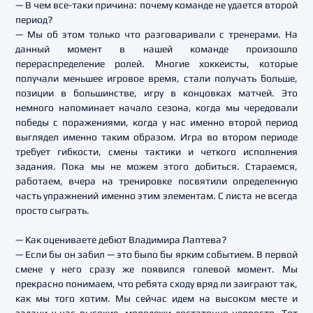
— В чем все-таки причина: почему команде не удается второй
период?
— Мы об этом только что разговаривали с тренерами. На
данный момент в нашей команде произошло
перераспределение ролей. Многие хоккеисты, которые
получали меньшее игровое время, стали получать больше,
позиции в большинстве, игру в концовках матчей. Это
немного напоминает начало сезона, когда мы чередовали
победы с поражениями, когда у нас именно второй период
выглядел именно таким образом. Игра во втором периоде
требует гибкости, смены тактики и четкого исполнения
задания. Пока мы не можем этого добиться. Стараемся,
работаем, вчера на тренировке посвятили определенную
часть упражнений именно этим элементам. С листа не всегда
просто сыграть.
— Как оцениваете дебют Владимира Лаптева?
— Если бы он забил — это было бы ярким событием. В первой
смене у него сразу же появился голевой момент. Мы
прекрасно понимаем, что ребята сходу вряд ли заиграют так,
как мы того хотим. Мы сейчас идем на высоком месте и