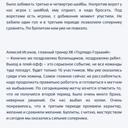
было забивать третью и четвертую шайбы. Напротив ворот у
нас игрок с шайбой, ему отдают, а надо бросать. Под
воротами есть игроки, с добивания момент упустили. Не
забили один гол и в третьем периоде позволили сопернику
сравнять. По буллитам нам уже не повезло.
Алексей Исаков, главный тренер ХК «Торпедо-Горький»:
— Конечно же поздравляю болельщиков, поздравляю ребят.
Выход в плей-офф – это серьезное событие, не все команды
туда попадут, будет только 16 участников. Мы уже оказались
среди этих команд. Самое главное сейчас не расслабляться,
надо продолжать правильно работать и готовиться к матчам
на выбывание. По сегодняшнему матчу хочется отметить то,
что не получился второй период. Было очень много брака,
неверных решений. Он нас выбил из колеи. Очень
понравилось, что в третьем периоде проявили характер,
желание и сравняли желание. Буллиты, считаю, мастерством
и сегодня мы оказались сильнее соперника.