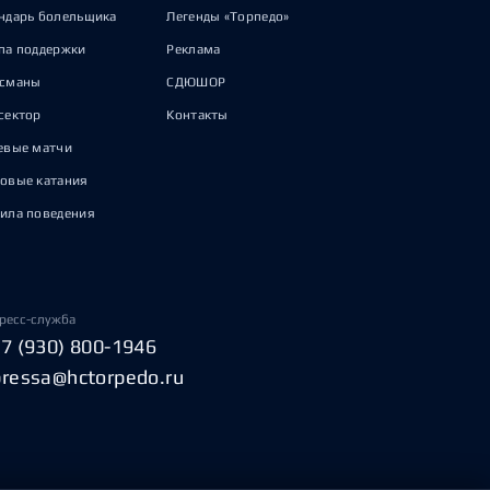
ндарь болельщика
Легенды «Торпедо»
па поддержки
Реклама
исманы
СДЮШОР
сектор
Контакты
евые матчи
овые катания
ила поведения
ресс-служба
+7 (930) 800-1946
pressa@hctorpedo.ru