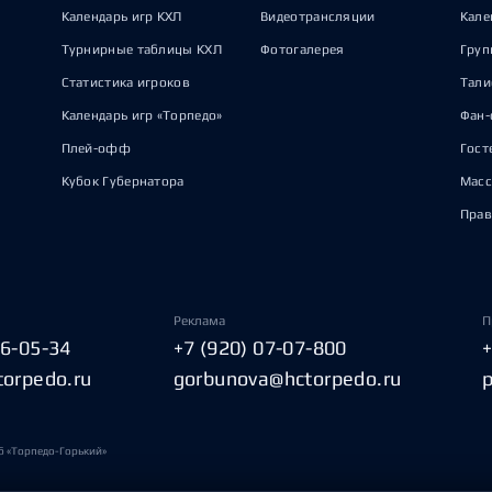
Календарь игр КХЛ
Видеотрансляции
Кале
Турнирные таблицы КХЛ
Фотогалерея
Груп
Статистика игроков
Тал
Календарь игр «Торпедо»
Фан-
Плей-офф
Гост
Кубок Губернатора
Масс
Прав
Реклама
П
06-05-34
+7 (920) 07-07-800
torpedo.ru
gorbunova@hctorpedo.ru
б «Торпедо-Горький»