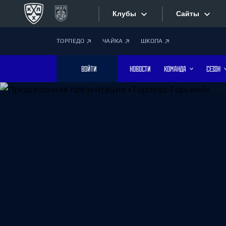
Клубы
Сайты
ТОРПЕДО
ЧАЙКА
ШКОЛА
Конференция «Запад»
Сайты
ВОЙТИ
НОВОСТИ
КОМАНДА
СЕЗОН
Дивизион Боброва
Лада
Видеотран
СКА
Хайлайты
Спартак
Торпедо
Текстовые
ХК Сочи
Интернет-
Дивизион Тарасова
Фотобанк
Динамо Мн
Динамо М
Приложе