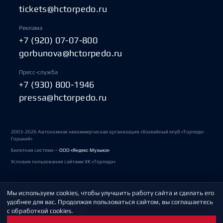
tickets@hctorpedo.ru
Реклама
+7 (920) 07-07-800
gorbunova@hctorpedo.ru
Пресс-служба
+7 (930) 800-1946
pressa@hctorpedo.ru
2003-2026 Автономная некоммерческая организация «Хоккейный клуб «Торпедо-
Горький»
Билетная система —
ООО «Яндекс Музыка»
Условия пользования сайтами ХК «Торпедо»
Мы используем cookies, чтобы улучшить работу сайта и сделать его
Политика обработки персональных данных
удобнее для вас. Продолжая пользоваться сайтом, вы соглашаетесь
с обработкой cookies.
Пользовательское соглашение