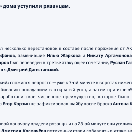
 дома уступили рязанцам.
л несколько перестановок в составе после поражения от АК
ефанов
, заменившие
Илью Жаркова
и
Никиту Артамонова
оров
был переведен в третье атакующее сочетание,
Руслан Га
ался
Дмитрий Дагестанский
.
кий» сложился непросто — уже к 7-ой минуте в воротах ниже
инацию попаданием в открытый угол, а затем при игре «
заработали свое численное преимущество, которое было
то
Егор Корзин
не зафиксировал шайбу после броска
Антона 
вой поначалу владели рязанцы и на 28-ой минуте они усили
е
Дмитрия Космачёва
потихоньку стали добавлять в атаке, н