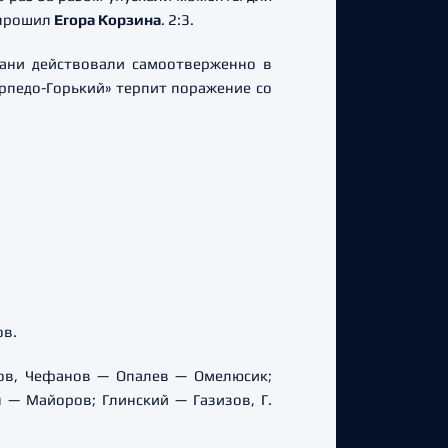
 прошил
Егора Корзина
. 2:3.
язани действовали самоотверженно в
орпедо-Горький» терпит поражение со
ов.
еклов, Чефанов — Опалев — Омелюсик;
— Майоров; Глинский — Газизов, Г.