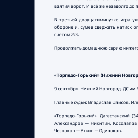
взятия ворот. И всё же незадолго до
В третьей двадцатиминутке игра уж
обороне и, сумев сдержать натиск о
счетом 2:3.
Продолжать домашнюю серию нижегор
«Торпедо-Горький» (Нижний Новгород)
9 сентября. Нижний Новгород. ДС им 
Главные судьи: Владислав Олисов, И
«Торпедо-Горький»: Дагестанский (3
Александров — Никитин, Косолапов
Чесноков — Уткин — Одиноков.