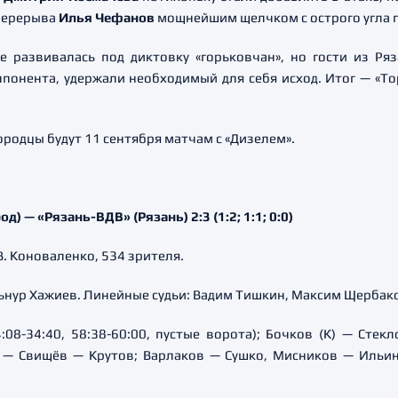
 перерыва
Илья Чефанов
мощнейшим щелчком с острого угла
е развивалась под диктовку «горьковчан», но гости из Р
ппонента, удержали необходимый для себя исход. Итог — «Т
одцы будут 11 сентября матчам с «Дизелем».
 — «Рязань-ВДВ» (Рязань) 2:3 (1:2; 1:1; 0:0)
В. Коноваленко, 534 зрителя.
льнур Хажиев. Линейные судьи: Вадим Тишкин, Максим Щербак
4:08-34:40, 58:38-60:00, пустые ворота); Бочков (К) — Ст
 — Свищёв — Крутов; Варлаков — Сушко, Мисников — Ильин 