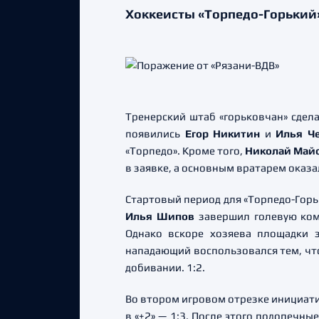
Хоккеисты «Торпедо-Горький»
Тренерский штаб «горьковчан» сдела
появились
Егор Никитин
и
Илья Ч
«Торпедо». Кроме того,
Николай Май
в заявке, а основным вратарем оказ
Стартовый период для «Торпедо-Горь
Илья Шипов
завершил голевую комб
Однако вскоре хозяева площадки 
нападающий воспользовался тем, ч
добивании. 1:2.
Во втором игровом отрезке инициати
в «+2» — 1:3. После этого подопечны