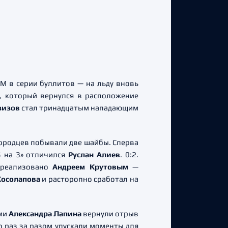
М в серии буллитов — на льду вновь
, который вернулся в расположение
зизов
стал тринадцатым нападающим
городцев побывали две шайбы. Сперва
5 на 3» отличился
Руслан Алиев
. 0:2.
 реализовано
Андреем Крутовым
—
Косолапова
и расторопно сработал на
ями
Александра Лапина
вернули отрыв
о раз за разом упускали моменты для