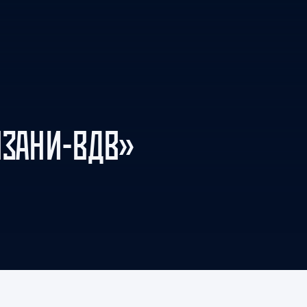
Амур
Барыс
Салават Юлаев
Сибирь
ЯЗАНИ-ВДВ»