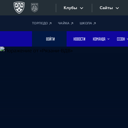
Клубы
Сайты
ТОРПЕДО
ЧАЙКА
ШКОЛА
Конференция «Запад»
Сайты
ВОЙТИ
НОВОСТИ
КОМАНДА
СЕЗОН
Дивизион Боброва
Лада
Видеотран
СКА
Хайлайты
Спартак
Торпедо
Текстовые
ХК Сочи
Интернет-
Дивизион Тарасова
Фотобанк
Динамо Мн
Динамо М
Приложе