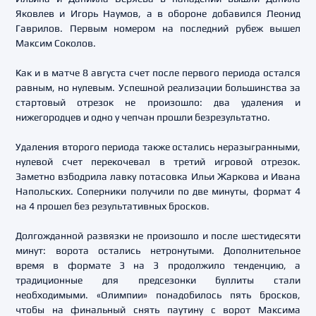
Яковлев и Игорь Наумов, а в обороне добавился Леонид
Гаврилов. Первым номером на последний рубеж вышел
Максим Соколов.
Как и в матче 8 августа счет после первого периода остался
равным, но нулевым. Успешной реализации большинства за
стартовый отрезок не произошло: два удаления и
нижегородцев и одно у чепчан прошли безрезультатно.
Удаления второго периода также остались неразыгранными,
нулевой счет перекочевал в третий игровой отрезок.
Заметно взбодрила лавку потасовка Ильи Жаркова и Ивана
Напольских. Соперники получили по две минуты, формат 4
на 4 прошел без результативных бросков.
Долгожданной развязки не произошло и после шестидесяти
минут: ворота остались нетронутыми. Дополнительное
время в формате 3 на 3 продолжило тенденцию, а
традиционные для предсезонки буллиты стали
необходимыми. «Олимпии» понадобилось пять бросков,
чтобы на финальный снять паутину с ворот Максима