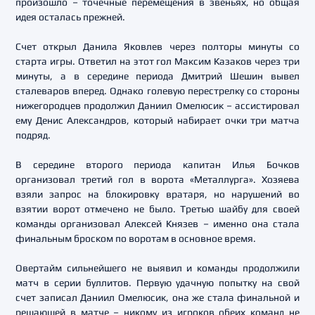
произошло – точечные перемещения в звеньях, но общая
идея осталась прежней.
Счет открыл Данила Яковлев через полторы минуты со
старта игры. Ответил на этот гол Максим Казаков через три
минуты, а в середине периода Дмитрий Шешин вывел
сталеваров вперед. Однако голевую перестрелку со стороны
нижегородцев продолжил Даниил Омелюсик – ассистировал
ему Денис Александров, который набирает очки три матча
подряд.
В середине второго периода капитан Илья Бочков
организовал третий гол в ворота «Металлурга». Хозяева
взяли запрос на блокировку вратаря, но нарушений во
взятии ворот отмечено не было. Третью шайбу для своей
команды организовал Алексей Князев – именно она стала
финальным броском по воротам в основное время.
Овертайм сильнейшего не выявил и команды продолжили
матч в серии буллитов. Первую удачную попытку на свой
счет записал Даниил Омелюсик, она же стала финальной и
решающей в матче – никому из игроков обеих команд не