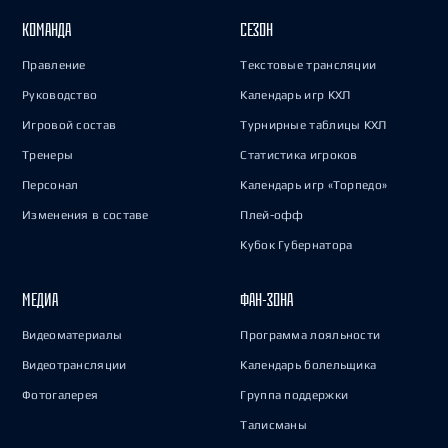
КОМАНДА
СЕЗОН
Правление
Текстовые трансляции
Руководство
Календарь игр КХЛ
Игровой состав
Турнирные таблицы КХЛ
Тренеры
Статистика игроков
Персонал
Календарь игр «Торпедо»
Изменения в составе
Плей-офф
Кубок Губернатора
МЕДИА
ФАН-ЗОНА
Видеоматериалы
Программа лояльности
Видеотрансляции
Календарь болельщика
Фотогалерея
Группа поддержки
Талисманы