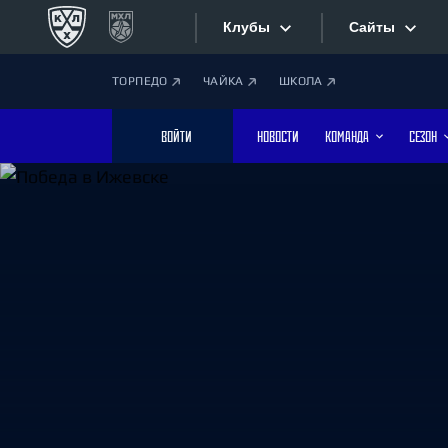
Клубы
Сайты
ТОРПЕДО
ЧАЙКА
ШКОЛА
Конференция «Запад»
Сайты
ВОЙТИ
НОВОСТИ
КОМАНДА
СЕЗОН
Дивизион Боброва
Лада
Видеотран
СКА
Хайлайты
Спартак
Торпедо
Текстовые
ХК Сочи
Интернет-
Дивизион Тарасова
Фотобанк
Динамо Мн
Динамо М
Приложе