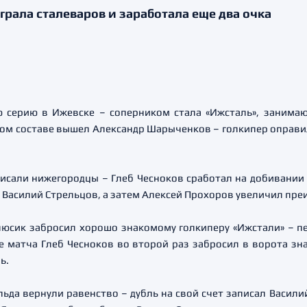
рала сталеваров и заработала еще два очка
серию в Ижевске – соперником стала «Ижсталь», занимаю
овом составе вышел Александр Шарыченков – голкипер оправил
писали нижегородцы – Глеб Чесноков сработал на добивании
а Василий Стрельцов, а затем Алексей Прохоров увеличил пр
люсик забросил хорошо знакомому голкиперу «Ижстали» – п
 матча Глеб Чесноков во второй раз забросил в ворота зна
ь.
льда вернули равенство – дубль на свой счет записал Васили