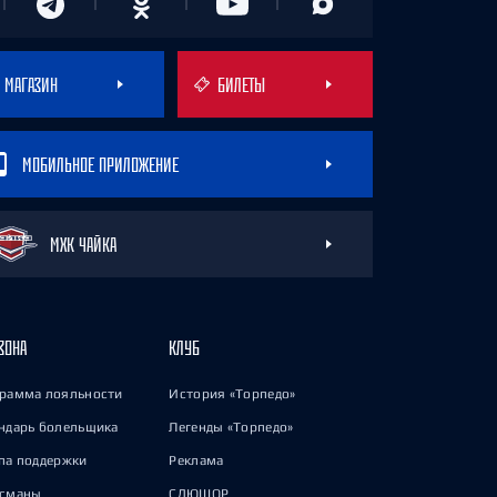
МАГАЗИН
БИЛЕТЫ
МОБИЛЬНОЕ ПРИЛОЖЕНИЕ
МХК ЧАЙКА
ЗОНА
КЛУБ
рамма лояльности
История «Торпедо»
ндарь болельщика
Легенды «Торпедо»
па поддержки
Реклама
исманы
СДЮШОР