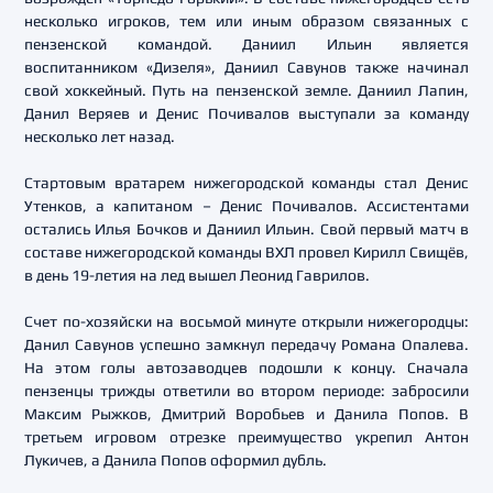
несколько игроков, тем или иным образом связанных с
пензенской командой. Даниил Ильин является
воспитанником «Дизеля», Даниил Савунов также начинал
свой хоккейный. Путь на пензенской земле. Даниил Лапин,
Данил Веряев и Денис Почивалов выступали за команду
несколько лет назад.
Стартовым вратарем нижегородской команды стал Денис
Утенков, а капитаном – Денис Почивалов. Ассистентами
остались Илья Бочков и Даниил Ильин. Свой первый матч в
составе нижегородской команды ВХЛ провел Кирилл Свищёв,
в день 19-летия на лед вышел Леонид Гаврилов.
Счет по-хозяйски на восьмой минуте открыли нижегородцы:
Данил Савунов успешно замкнул передачу Романа Опалева.
На этом голы автозаводцев подошли к концу. Сначала
пензенцы трижды ответили во втором периоде: забросили
Максим Рыжков, Дмитрий Воробьев и Данила Попов. В
третьем игровом отрезке преимущество укрепил Антон
Лукичев, а Данила Попов оформил дубль.