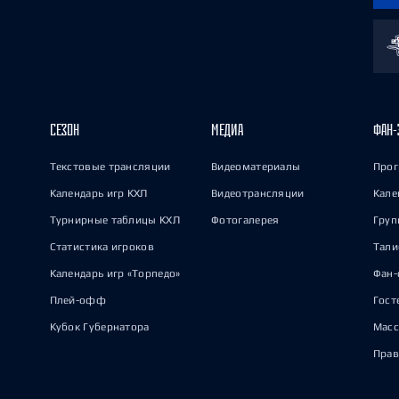
СЕЗОН
МЕДИА
ФАН-
Текстовые трансляции
Видеоматериалы
Прог
Календарь игр КХЛ
Видеотрансляции
Кале
Турнирные таблицы КХЛ
Фотогалерея
Груп
Статистика игроков
Тал
Календарь игр «Торпедо»
Фан-
Плей-офф
Гост
Кубок Губернатора
Масс
Прав