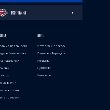
МХК ЧАЙКА
ЗОНА
КЛУБ
рамма лояльности
История «Торпедо»
ндарь болельщика
Легенды «Торпедо»
па поддержки
Реклама
исманы
СДЮШОР
сектор
Контакты
евые матчи
овые катания
ила поведения