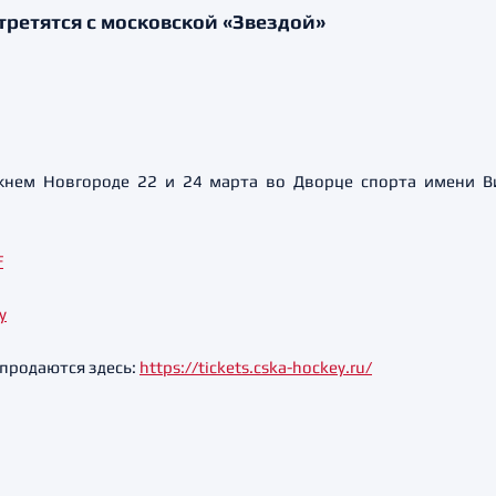
третятся с московской «Звездой»
жнем Новгороде 22 и 24 марта во Дворце спорта имени В
F
y
продаются здесь:
https://tickets.cska-hockey.ru/