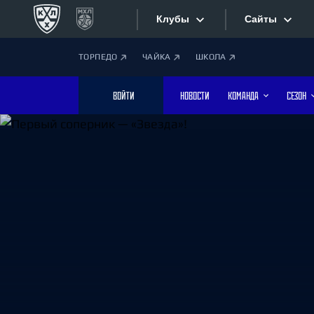
Клубы
Сайты
ТОРПЕДО
ЧАЙКА
ШКОЛА
Конференция «Запад»
Сайты
ВОЙТИ
НОВОСТИ
КОМАНДА
СЕЗОН
Дивизион Боброва
Лада
Видеотран
СКА
Хайлайты
Спартак
Торпедо
Текстовые
ХК Сочи
Интернет-
Дивизион Тарасова
Фотобанк
Динамо Мн
Динамо М
Приложе