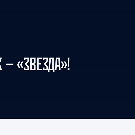
Амур
Барыс
Салават Юлаев
Сибирь
 — «ЗВЕЗДА»!