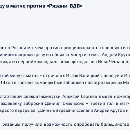
у в матче против «Рязани-ВДВ»
ет в Рязани матчем против принципиального соперника и со
динились игроки сразу из обеих команд системы: Андрей Крут
йки», а из первой команды на помощь подоспел Илья Чефанов.
ятой минуте матча – отличился Исаак Валицкий с передачи И
 13 гол в составе команды был заброшен после розыгрыша Ма
стартовой двадцатиминутки Алексей Сергеев вывел нижегор
раздевалку забросил Даниил Омелюсик – третий гол в мат
первого перерыва, удачные передачи сделали Андрей Крутов и
ка рязанцы получили возможность опробовать большинств