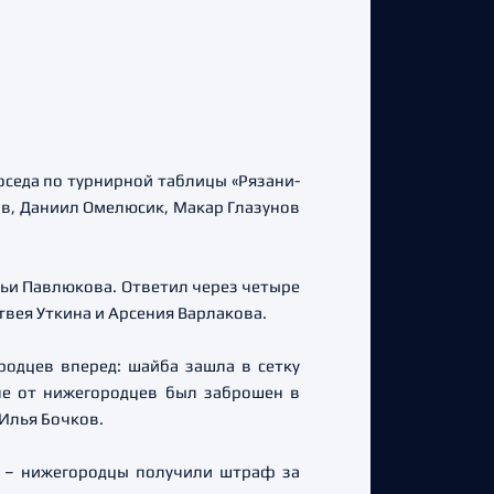
седа по турнирной таблицы «Рязани-
ов, Даниил Омелюсик, Макар Глазунов
льи Павлюкова. Ответил через четыре
твея Уткина и Арсения Варлакова.
одцев вперед: шайба зашла в сетку
че от нижегородцев был заброшен в
 Илья Бочков.
о – нижегородцы получили штраф за