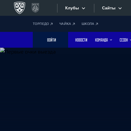
Клубы
Сайты
ТОРПЕДО
ЧАЙКА
ШКОЛА
Конференция «Запад»
Сайты
ВОЙТИ
НОВОСТИ
КОМАНДА
СЕЗОН
Дивизион Боброва
Лада
Видеотран
СКА
Хайлайты
Спартак
Торпедо
Текстовые
ХК Сочи
Интернет-
Дивизион Тарасова
Фотобанк
Динамо Мн
Динамо М
Приложе