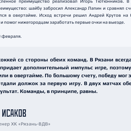
исленное преимущество реализовал Игорь Тютюнников. В
еимущество: шайбу забросил Александр Лапин и сравнял сч
лся в овертайме. Исход встречи решил Андрей Крутов на 
 и помог нижегородцам заработать первые очки на выезде.
0 февраля.
ккей со стороны обеих команд. В Рязани всегда 
 придает дополнительный импульс игре, поэтому
ли в овертайме. По большому счету, победу мог 
отдали должок за первую игру. В двух матчах о
ультат. Команды, в принципе, равны.
 ИСАКОВ
енер ХК «Рязань-ВДВ»