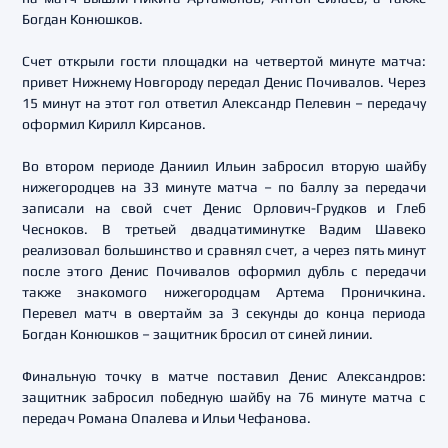
Богдан Конюшков.
Счет открыли гости площадки на четвертой минуте матча:
привет Нижнему Новгороду передал Денис Почивалов. Через
15 минут на этот гол ответил Александр Пелевин – передачу
оформил Кирилл Кирсанов.
Во втором периоде Даниил Ильин забросил вторую шайбу
нижегородцев на 33 минуте матча – по баллу за передачи
записали на свой счет Денис Орлович-Грудков и Глеб
Чесноков. В третьей двадцатиминутке Вадим Шавеко
реализовал большинство и сравнял счет, а через пять минут
после этого Денис Почивалов оформил дубль с передачи
также знакомого нижегородцам Артема Проничкина.
Перевел матч в овертайм за 3 секунды до конца периода
Богдан Конюшков – защитник бросил от синей линии.
Финальную точку в матче поставил Денис Александров:
защитник забросил победную шайбу на 76 минуте матча с
передач Романа Опалева и Ильи Чефанова.