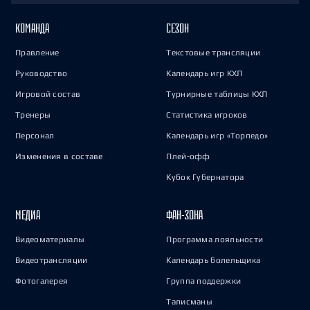
КОМАНДА
СЕЗОН
Правление
Текстовые трансляции
Руководство
Календарь игр КХЛ
Игровой состав
Турнирные таблицы КХЛ
Тренеры
Статистика игроков
Персонал
Календарь игр «Торпедо»
Изменения в составе
Плей-офф
Кубок Губернатора
МЕДИА
ФАН-ЗОНА
Видеоматериалы
Программа лояльности
Видеотрансляции
Календарь болельщика
Фотогалерея
Группа поддержки
Талисманы