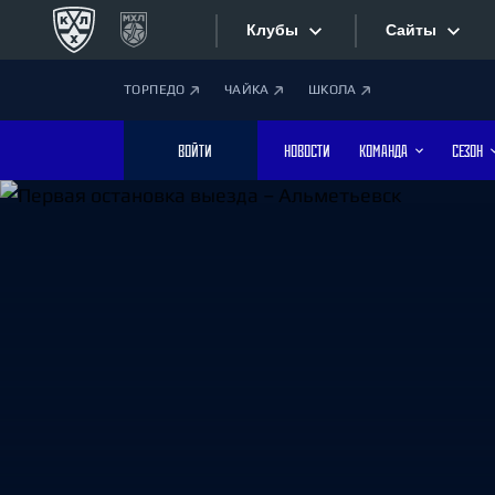
Клубы
Сайты
ТОРПЕДО
ЧАЙКА
ШКОЛА
Конференция «Запад»
Сайты
ВОЙТИ
НОВОСТИ
КОМАНДА
СЕЗОН
Дивизион Боброва
Лада
Видеотран
СКА
Хайлайты
Спартак
Торпедо
Текстовые
ХК Сочи
Интернет-
Дивизион Тарасова
Фотобанк
Динамо Мн
Динамо М
Приложе