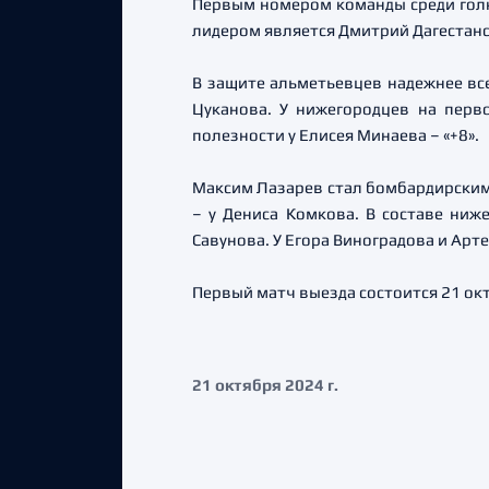
Первым номером команды среди голки
лидером является Дмитрий Дагестанс
В защите альметьевцев надежнее все
Цуканова. У нижегородцев на перв
полезности у Елисея Минаева – «+8».
Максим Лазарев стал бомбардирским л
– у Дениса Комкова. В составе ниж
Савунова. У Егора Виноградова и Артем
Первый матч выезда состоится 21 окт
21 октября 2024 г.