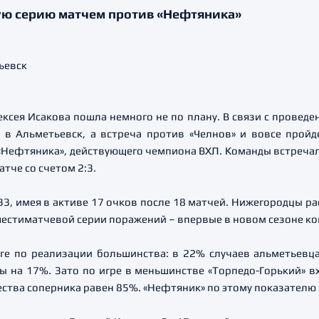
ю серию матчем против «Нефтяника»
ксея Исакова пошла немного не по плану. В связи с провед
 в Альметьевск, а встреча против «Челнов» и вовсе пройд
Нефтяника», действующего чемпиона ВХЛ. Команды встречалис
тче со счетом 2:3.
3, имея в активе 17 очков после 18 матчей. Нижегородцы рас
 шестиматчевой серии поражений – впервые в новом сезоне ко
ге по реализации большинства: в 22% случаев альметьевц
 на 17%. Зато по игре в меньшинстве «Торпедо-Горький» вх
тва соперника равен 85%. «Нефтяник» по этому показателю 