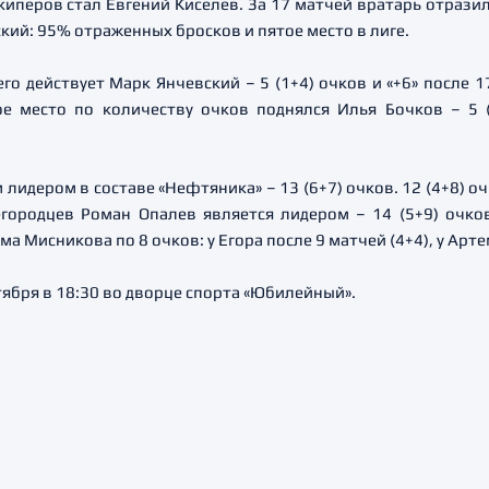
перов стал Евгений Киселев. За 17 матчей вратарь отразил
кий: 95% отраженных бросков и пятое место в лиге.
го действует Марк Янчевский – 5 (1+4) очков и «+6» после 1
ое место по количеству очков поднялся Илья Бочков – 5
идером в составе «Нефтяника» – 13 (6+7) очков. 12 (4+8) очк
егородцев Роман Опалев является лидером – 14 (5+9) очко
а Мисникова по 8 очков: у Егора после 9 матчей (4+4), у Артем
ября в 18:30 во дворце спорта «Юбилейный».