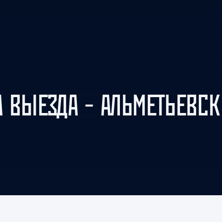
Амур
Барыс
Салават Юлаев
Сибирь
А ВЫЕЗДА – АЛЬМЕТЬЕВСК