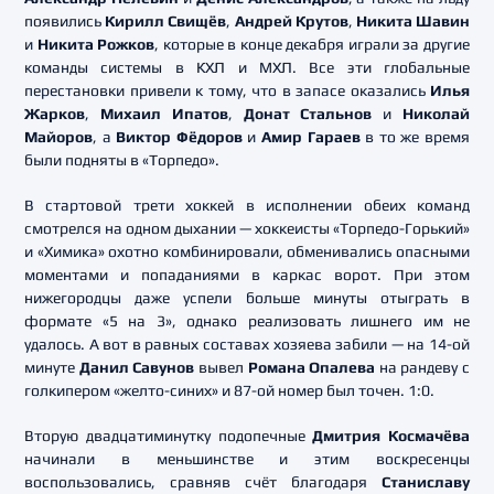
появились
Кирилл Свищёв
,
Андрей Крутов
,
Никита Шавин
и
Никита Рожков
, которые в конце декабря играли за другие
команды системы в КХЛ и МХЛ. Все эти глобальные
перестановки привели к тому, что в запасе оказались
Илья
Жарков
,
Михаил Ипатов
,
Донат Стальнов
и
Николай
Майоров
, а
Виктор Фёдоров
и
Амир Гараев
в то же время
были подняты в «Торпедо».
В стартовой трети хоккей в исполнении обеих команд
смотрелся на одном дыхании — хоккеисты «Торпедо-Горький»
и «Химика» охотно комбинировали, обменивались опасными
моментами и попаданиями в каркас ворот. При этом
нижегородцы даже успели больше минуты отыграть в
формате «5 на 3», однако реализовать лишнего им не
удалось. А вот в равных составах хозяева забили — на 14-ой
минуте
Данил Савунов
вывел
Романа Опалева
на рандеву с
голкипером «желто-синих» и 87-ой номер был точен. 1:0.
Вторую двадцатиминутку подопечные
Дмитрия Космачёва
начинали в меньшинстве и этим воскресенцы
воспользовались, сравняв счёт благодаря
Станиславу