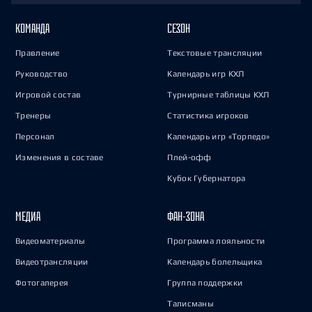
КОМАНДА
СЕЗОН
Правление
Текстовые трансляции
Руководство
Календарь игр КХЛ
Игровой состав
Турнирные таблицы КХЛ
Тренеры
Статистика игроков
Персонал
Календарь игр «Торпедо»
Изменения в составе
Плей-офф
Кубок Губернатора
МЕДИА
ФАН-ЗОНА
Видеоматериалы
Программа лояльности
Видеотрансляции
Календарь болельщика
Фотогалерея
Группа поддержки
Талисманы