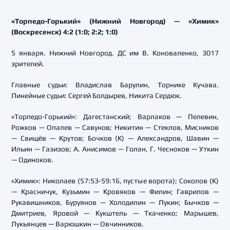
«Торпедо-Горький» (Нижний Новгород) — «Химик»
(Воскресенск) 4:2 (1:0; 2:2; 1:0)
5 января. Нижний Новгород. ДС им В. Коноваленко, 3017
зрителей.
Главные судьи: Владислав Барулин, Торнике Кучава.
Линейные судьи: Сергей Болдырев, Никита Сердюк.
«Торпедо-Горький»: Дагестанский; Варлаков — Пелевин,
Рожков — Опалев — Савунов; Никитин — Стеклов, Мисников
— Свищёв — Крутов; Бочков (К) — Александров, Шавин —
Ильин — Газизов; А. Анисимов — Голан, Г. Чесноков — Уткин
— Одиноков.
«Химик»: Николаев (57:53-59:16, пустые ворота); Соколов (К)
— Красничук, Кузьмин — Кровяков — Филин; Гаврилов —
Рукавишников, Буруянов — Холодилин — Лукин; Бычков —
Дмитриев, Яровой — Кукштель — Ткаченко; Марышев,
Лукьянцев — Варюшкин — Овчинников.