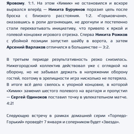
Яровому
. 1:1. На этом «Химик» не остановился и вскоре
вырвался вперёд —
Никита Буруянов
поразил цель после
броска с близкого расстояния. 1:2. «Горьковчане»,
оказавшись в роли догоняющих, не дрогнули и постепенно
стали перехватывать инициативу, что привело к яркой и
голевой концовке игрового отрезка. Сперва
Никита Рожков
с убойной позиции запустил шайбу в ворота, а затем
Арсений Варлаков
отличился в большинстве — 3:2.
В третьем периоде результативность резко снизилась.
Нижегородский коллектив действовал уже с оглядкой на
оборону, но не забывал держать в напряжении оборону
гостей, поэтому в зрелищности игра нисколько не потеряла.
В итоге всё дело свелось к упорной концовке, в которой
«Химик» заменил шестого полевого на вратаря и пропустил
—
Сергей Одиноков
поставил точку в увлекательном матче.
4:2!
Следующую встречу в рамках домашней серии «Торпедо-
Горький» проведёт 7 января и соперником будет «Звезда».