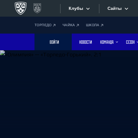
Клубы
Сайты
ТОРПЕДО
ЧАЙКА
ШКОЛА
Конференция «Запад»
Сайты
ВОЙТИ
НОВОСТИ
КОМАНДА
СЕЗОН
Дивизион Боброва
Лада
Видеотран
СКА
Хайлайты
Спартак
Торпедо
Текстовые
ХК Сочи
Интернет-
Дивизион Тарасова
Фотобанк
Динамо Мн
Динамо М
Приложе