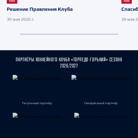
КЛУБ
КЛУБ
Решение Правления Клуба
Спасиб
30 мая 2026 г.
30 мая 2
ПАРТНЁРЫ ХОККЕЙНОГО КЛУБА «ТОРПЕДО-ГОРЬКИЙ» СЕЗОНА
2026/2027
Титульный партнёр
Генеральный партнёр