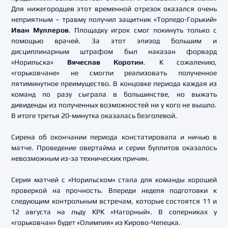
Для нижегородцев этот временной отрезок оказался очень
неприятным – травму получил защитник «Торпедо-Горький»
Иван Муллеров
. Площадку игрок смог покинуть только с
помощью врачей. За этот эпизод большим и
дисциплинарным штрафом был наказан форвард
«Норильска»
Вячеслав Коротин
. К сожалению,
«горьковчане» не смогли реализовать полученное
пятиминутное преимущество. В концовке периода каждая из
команд по разу сыграла в большинстве, но выжать
дивиденды из полученных возможностей ни у кого не вышло.
В итоге третья 20-минутка оказалась безголевой.
Сирена об окончании периода констатировала и ничью в
матче. Проведение овертайма и серии буллитов оказалось
невозможным из-за технических причин.
Серия матчей с «Норильском» стала для команды хорошей
проверкой на прочность. Впереди неделя подготовки к
следующим контрольным встречам, которые состоятся 11 и
12 августа на льду КРК «Нагорный». В соперниках у
«горьковчан» будет «Олимпия» из Кирово-Чепецка.