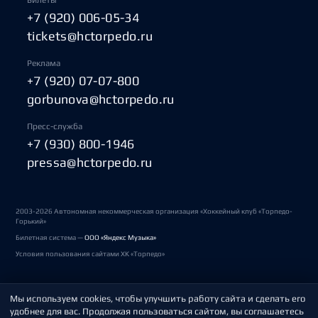
Билеты
+7 (920) 006-05-34
tickets@hctorpedo.ru
Реклама
+7 (920) 07-07-800
gorbunova@hctorpedo.ru
Пресс-служба
+7 (930) 800-1946
pressa@hctorpedo.ru
2003-2026 Автономная некоммерческая организация «Хоккейный клуб «Торпедо-
Горький»
Билетная система —
ООО «Яндекс Музыка»
Условия пользования сайтами ХК «Торпедо»
Мы используем cookies, чтобы улучшить работу сайта и сделать его
Политика обработки персональных данных
удобнее для вас. Продолжая пользоваться сайтом, вы соглашаетесь