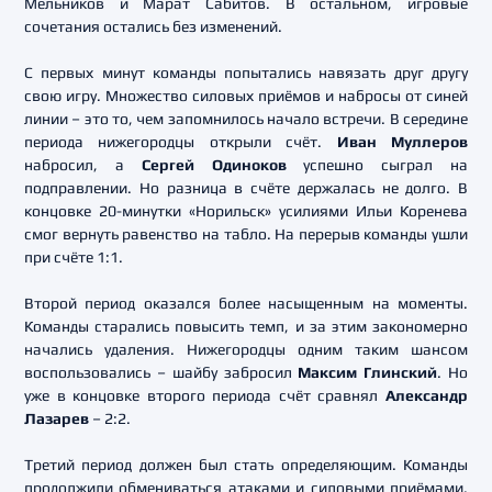
Мельников и Марат Сабитов. В остальном, игровые
сочетания остались без изменений.
С первых минут команды попытались навязать друг другу
свою игру. Множество силовых приёмов и набросы от синей
линии – это то, чем запомнилось начало встречи. В середине
периода нижегородцы открыли счёт.
Иван Муллеров
набросил, а
Сергей Одиноков
успешно сыграл на
подправлении. Но разница в счёте держалась не долго. В
концовке 20-минутки «Норильск» усилиями Ильи Коренева
смог вернуть равенство на табло. На перерыв команды ушли
при счёте 1:1.
Второй период оказался более насыщенным на моменты.
Команды старались повысить темп, и за этим закономерно
начались удаления. Нижегородцы одним таким шансом
воспользовались – шайбу забросил
Максим Глинский
. Но
уже в концовке второго периода счёт сравнял
Александр
Лазарев
– 2:2.
Третий период должен был стать определяющим. Команды
продолжили обмениваться атаками и силовыми приёмами.