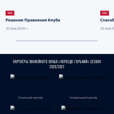
КЛУБ
КЛУБ
Решение Правления Клуба
Спасиб
30 мая 2026 г.
30 мая 2
ПАРТНЁРЫ ХОККЕЙНОГО КЛУБА «ТОРПЕДО-ГОРЬКИЙ» СЕЗОНА
2026/2027
Титульный партнёр
Генеральный партнёр