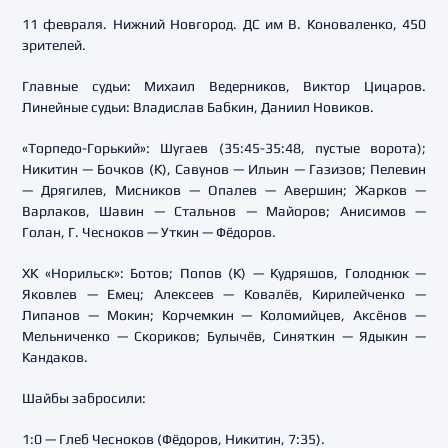
11 февраля. Нижний Новгород. ДС им В. Коноваленко, 450
зрителей.
Главные судьи: Михаил Ведерников, Виктор Цицаров.
Линейные судьи: Владислав Бабкин, Даниил Новиков.
«Торпедо-Горький»: Шугаев (35:45-35:48, пустые ворота);
Никитин — Бочков (К), Савунов — Ильин — Газизов; Пелевин
— Дрягилев, Мисников — Опалев — Авершин; Жарков —
Варлаков, Шавин — Стальнов — Майоров; Анисимов —
Голан, Г. Чесноков — Уткин — Фёдоров.
ХК «Норильск»: Ботов; Попов (К) — Кудряшов, Голоднюк —
Яковлев — Емец; Алексеев — Ковалёв, Кирилейченко —
Липанов — Мокин; Корчемкин — Коломийцев, Аксёнов —
Мельниченко — Скориков; Булычёв, Синяткин — Ядыкин —
Кандаков.
Шайбы забросили:
1:0 — Глеб Чесноков (Фёдоров, Никитин, 7:35).