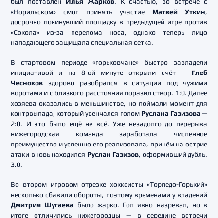
был поставлен
Илья Жарков
. К счастью, во встрече с
«Норильском» смог принять участие
Матвей Уткин
,
досрочно покинувший площадку в предыдущей игре против
«Сокола» из-за перелома носа, однако теперь лицо
нападающего защищала специальная сетка.
В стартовом периоде «горьковчане» быстро завладели
инициативой и на 8-ой минуте открыли счёт —
Глеб
Чесноков
здорово разобрался в ситуации под чужими
воротами и с близкого расстояния поразил створ. 1:0. Далее
хозяева оказались в меньшинстве, но поймали момент для
контрвыпада, который увенчался голом
Руслана Газизова
—
2:0. И это было ещё не всё. Уже незадолго до перерыва
нижегородская команда заработала численное
преимущество и успешно его реализовала, причём на острие
атаки вновь находился
Руслан Газизов
, оформивший дубль.
3:0.
Во втором игровом отрезке хоккеисты «Торпедо-Горький»
несколько сбавили обороты, поэтому временами у владений
Дмитрия Шугаева
было жарко. Гол явно назревал, но в
итоге отличились нижегородцы — в середине встречи