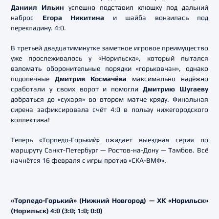
Даниил Ильин
успешно подставил клюшку под дальний
наброс
Егора Никитина
и шайба вонзилась под
перекладину. 4:0.
В третьей двадцатиминутке заметное игровое преимущество
уже прослеживалось у «Норильска», который пытался
взломать оборонительные порядки «горьковчан», однако
подопечные
Дмитрия Космачёва
максимально надёжно
сработали у своих ворот и помогли
Дмитрию Шугаеву
добраться до «сухаря» во втором матче кряду. Финальная
сирена зафиксировала счёт 4:0 в пользу нижегородского
коллектива!
Теперь «Торпедо-Горький» ожидает выездная серия по
маршруту Санкт-Петербург — Ростов-на-Дону — Тамбов. Всё
начнётся 16 февраля с игры против «СКА-ВМФ».
«Торпедо-Горький» (Нижний Новгород) — ХК «Норильск»
(Норильск) 4:0 (3:0; 1:0; 0:0)