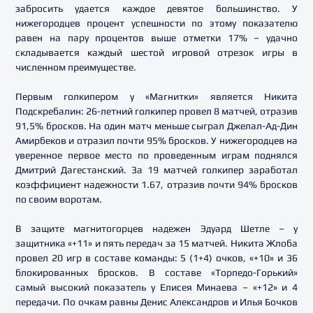
забросить удается каждое девятое большинство. У
нижегородцев процент успешности по этому показателю
равен на пару процентов выше отметки 17% – удачно
складывается каждый шестой игровой отрезок игры в
численном преимуществе.
Первым голкипером у «Магнитки» является Никита
Подскребалин: 26-летний голкипер провел 8 матчей, отразив
91,5% бросков. На один матч меньше сыграл Джелал-Ад-Дин
Амирбеков и отразил почти 95% бросков. У нижегородцев на
уверенное первое место по проведенным играм поднялся
Дмитрий Дагестанский. За 19 матчей голкипер заработал
коэффициент надежности 1.67, отразив почти 94% бросков
по своим воротам.
В защите магнитогорцев надежен Эдуард Шетле – у
защитника «+11» и пять передач за 15 матчей. Никита Жлоба
провел 20 игр в составе команды: 5 (1+4) очков, «+10» и 36
блокированных бросков. В составе «Торпедо-Горький»
самый высокий показатель у Елисея Минаева – «+12» и 4
передачи. По очкам равны Денис Александров и Илья Бочков