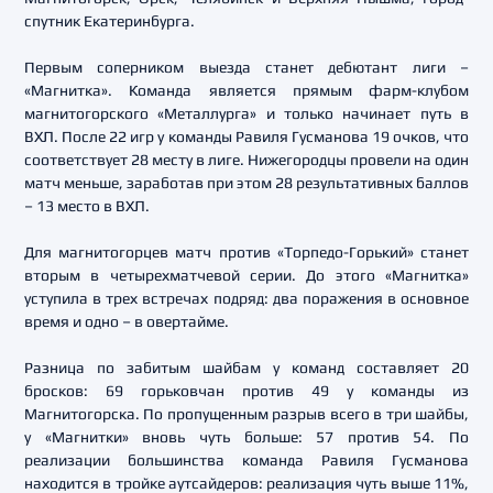
спутник Екатеринбурга.
Первым соперником выезда станет дебютант лиги –
«Магнитка». Команда является прямым фарм-клубом
магнитогорского «Металлурга» и только начинает путь в
ВХЛ. После 22 игр у команды Равиля Гусманова 19 очков, что
соответствует 28 месту в лиге. Нижегородцы провели на один
матч меньше, заработав при этом 28 результативных баллов
– 13 место в ВХЛ.
Для магнитогорцев матч против «Торпедо-Горький» станет
вторым в четырехматчевой серии. До этого «Магнитка»
уступила в трех встречах подряд: два поражения в основное
время и одно – в овертайме.
Разница по забитым шайбам у команд составляет 20
бросков: 69 горьковчан против 49 у команды из
Магнитогорска. По пропущенным разрыв всего в три шайбы,
у «Магнитки» вновь чуть больше: 57 против 54. По
реализации большинства команда Равиля Гусманова
находится в тройке аутсайдеров: реализация чуть выше 11%,