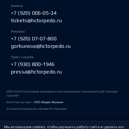
Билеты
+7 (920) 006-05-34
tickets@hctorpedo.ru
Реклама
+7 (920) 07-07-800
gorbunova@hctorpedo.ru
Пресс-служба
+7 (930) 800-1946
pressa@hctorpedo.ru
2003-2026 Автономная некоммерческая организация «Хоккейный клуб «Торпедо-
Горький»
Билетная система —
ООО «Яндекс Музыка»
Условия пользования сайтами ХК «Торпедо»
Мы используем cookies, чтобы улучшить работу сайта и сделать его
Политика обработки персональных данных