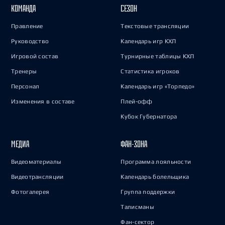
КОМАНДА
СЕЗОН
Правление
Текстовые трансляции
Руководство
Календарь игр КХЛ
Игровой состав
Турнирные таблицы КХЛ
Тренеры
Статистика игроков
Персонал
Календарь игр «Торпедо»
Изменения в составе
Плей-офф
Кубок Губернатора
МЕДИА
ФАН-ЗОНА
Видеоматериалы
Программа лояльности
Видеотрансляции
Календарь болельщика
Фотогалерея
Группа поддержки
Талисманы
Фан-сектор