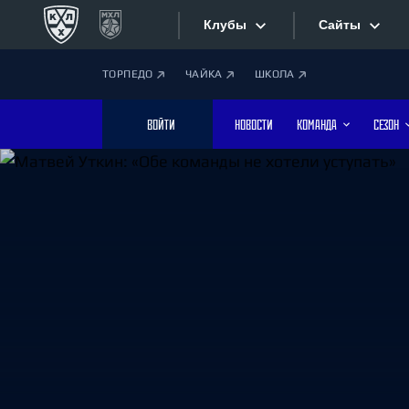
Клубы
Сайты
ТОРПЕДО
ЧАЙКА
ШКОЛА
Конференция «Запад»
Сайты
ВОЙТИ
НОВОСТИ
КОМАНДА
СЕЗОН
Дивизион Боброва
Лада
Видеотран
СКА
Хайлайты
Спартак
Торпедо
Текстовые
ХК Сочи
Интернет-
Дивизион Тарасова
Фотобанк
Динамо Мн
Динамо М
Приложе