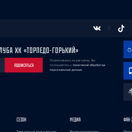
ЛУБА ХК «ТОРПЕДО-ГОРЬКИЙ»
Подписываясь на рассылку, Вы
ПОДПИСАТЬСЯ
соглашаетесь
с
политикой обработки
персональных данных
СЕЗОН
МЕДИА
ФАН-
Текстовые трансляции
Видеоматериалы
Прог