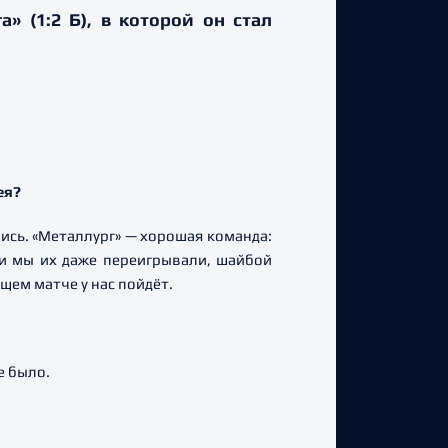
 (1:2 Б), в которой он стал
ея?
лись. «Металлург» — хорошая команда:
ми мы их даже переигрывали, шайбой
щем матче у нас пойдёт.
е было.