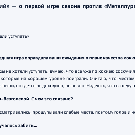
й» — о первой игре сезона против «Металлурга»
едшая игра оправдала ваши ожидания в плане качества хокк
ды не хотели уступать, думаю, что все уже по хоккею соскучи
 которые на хорошем уровне поиграли. Считаю, что места
ыли, но где-то не доходило, не везло. Надеюсь, что в следую
 безголевой. С чем это связано?
исматривались, прощупывали слабые места, поэтому голов и н
лучалось забить…