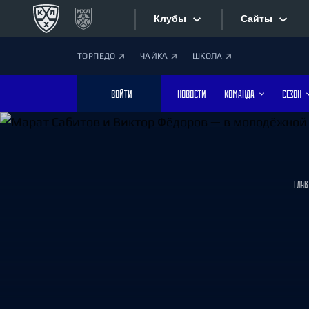
Клубы
Сайты
ТОРПЕДО
ЧАЙКА
ШКОЛА
Конференция «Запад»
Сайты
ВОЙТИ
НОВОСТИ
КОМАНДА
СЕЗОН
Дивизион Боброва
Лада
Видеотран
СКА
Хайлайты
Спартак
ГЛА
Торпедо
Текстовые
ХК Сочи
Интернет-
Дивизион Тарасова
Фотобанк
Динамо Мн
Динамо М
Приложе