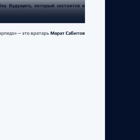
бку Будущего, который состоится в
орпедо» — это вратарь
Марат Сабитов