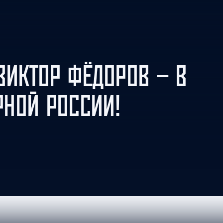
Амур
Барыс
Салават Юлаев
Сибирь
ВИКТОР ФЁДОРОВ — В
НОЙ РОССИИ!