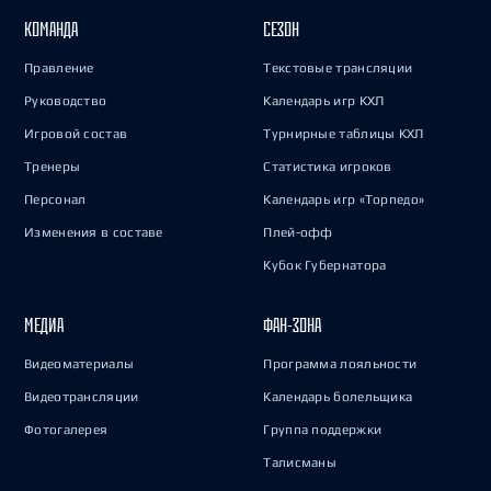
КОМАНДА
СЕЗОН
Правление
Текстовые трансляции
Руководство
Календарь игр КХЛ
Игровой состав
Турнирные таблицы КХЛ
Тренеры
Статистика игроков
Персонал
Календарь игр «Торпедо»
Изменения в составе
Плей-офф
Кубок Губернатора
МЕДИА
ФАН-ЗОНА
Видеоматериалы
Программа лояльности
Видеотрансляции
Календарь болельщика
Фотогалерея
Группа поддержки
Талисманы