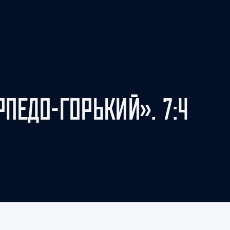
Амур
Барыс
Салават Юлаев
Сибирь
РПЕДО-ГОРЬКИЙ». 7:4