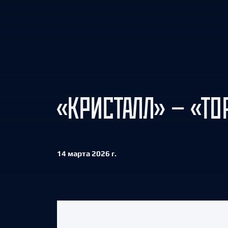
Локомотив
Северсталь
ЦСКА
Шанхайские Драконы
«КРИСТАЛЛ» — «ТО
14 марта 2026 г.