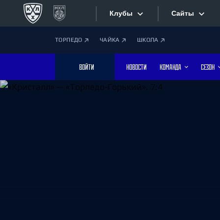
Клубы
Сайты
ТОРПЕДО
ЧАЙКА
ШКОЛА
Конференция «Запад»
Сайты
ВОЙТИ
НОВОСТИ
КОМАНДА
СЕЗОН
Дивизион Боброва
Лада
Видеотран
СКА
Хайлайты
Спартак
Торпедо
Текстовые
ХК Сочи
Интернет-
Дивизион Тарасова
Фотобанк
Динамо Мн
Динамо М
Приложе