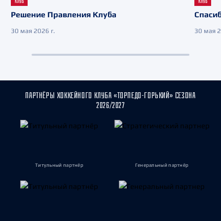
КЛУБ
КЛУБ
Решение Правления Клуба
Спасиб
30 мая 2026 г.
30 мая 2
ПАРТНЁРЫ ХОККЕЙНОГО КЛУБА «ТОРПЕДО-ГОРЬКИЙ» СЕЗОНА
2026/2027
Титульный партнёр
Генеральный партнёр