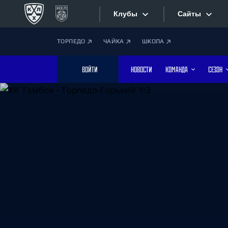
Клубы
Сайты
ТОРПЕДО
ЧАЙКА
ШКОЛА
Конференция «Запад»
Сайты
ВОЙТИ
НОВОСТИ
КОМАНДА
СЕЗОН
Дивизион Боброва
Лада
Видеотран
СКА
Хайлайты
Спартак
Торпедо
Текстовые
ХК Сочи
Интернет-
Дивизион Тарасова
Фотобанк
Динамо Мн
Динамо М
Приложе