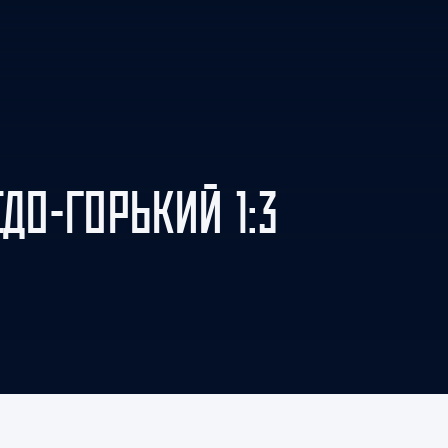
Амур
Барыс
Салават Юлаев
Сибирь
ЕДО-ГОРЬКИЙ 1:3