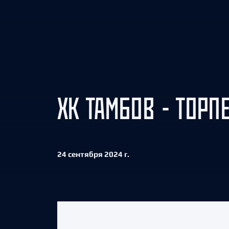
Локомотив
Северсталь
ЦСКА
Шанхайские Драконы
ХК ТАМБОВ - ТОРП
24 сентября 2024 г.