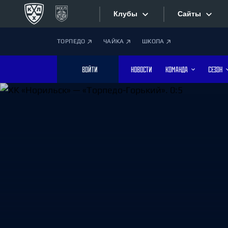
Клубы
Сайты
ТОРПЕДО
ЧАЙКА
ШКОЛА
Конференция «Запад»
Сайты
ВОЙТИ
НОВОСТИ
КОМАНДА
СЕЗОН
Дивизион Боброва
Лада
Видеотран
СКА
Хайлайты
Спартак
Торпедо
Текстовые
ХК Сочи
Интернет-
Дивизион Тарасова
Фотобанк
Динамо Мн
Динамо М
Приложе