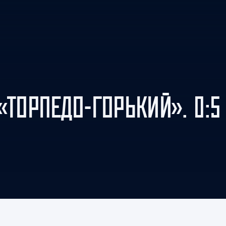
Амур
Барыс
Салават Юлаев
Сибирь
«ТОРПЕДО-ГОРЬКИЙ». 0:5