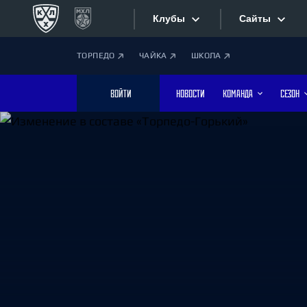
Клубы
Сайты
ТОРПЕДО
ЧАЙКА
ШКОЛА
Конференция «Запад»
Сайты
ВОЙТИ
НОВОСТИ
КОМАНДА
СЕЗОН
Дивизион Боброва
Лада
Видеотран
СКА
Хайлайты
Спартак
Торпедо
Текстовые
ХК Сочи
Интернет-
Дивизион Тарасова
Фотобанк
Динамо Мн
Динамо М
Приложе