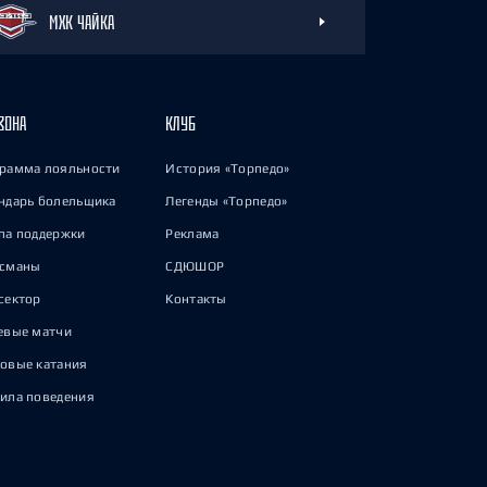
МХК ЧАЙКА
ЗОНА
КЛУБ
рамма лояльности
История «Торпедо»
ндарь болельщика
Легенды «Торпедо»
па поддержки
Реклама
исманы
СДЮШОР
сектор
Контакты
евые матчи
овые катания
ила поведения