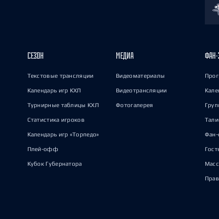
СЕЗОН
МЕДИА
ФАН-
Текстовые трансляции
Видеоматериалы
Прог
Календарь игр КХЛ
Видеотрансляции
Кале
Турнирные таблицы КХЛ
Фотогалерея
Груп
Статистика игроков
Тал
Календарь игр «Торпедо»
Фан-
Плей-офф
Гост
Кубок Губернатора
Масс
Прав