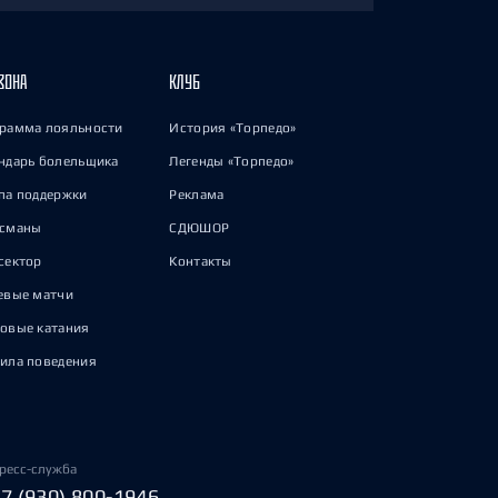
ЗОНА
КЛУБ
рамма лояльности
История «Торпедо»
ндарь болельщика
Легенды «Торпедо»
па поддержки
Реклама
исманы
СДЮШОР
сектор
Контакты
евые матчи
овые катания
ила поведения
ресс-служба
+7 (930) 800-1946