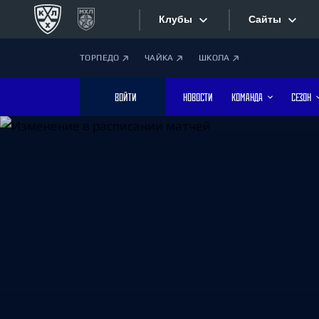
Клубы
Сайты
ТОРПЕДО
ЧАЙКА
ШКОЛА
Конференция «Запад»
Сайты
ВОЙТИ
НОВОСТИ
КОМАНДА
СЕЗОН
Дивизион Боброва
Лада
Видеотран
СКА
Хайлайты
Спартак
Торпедо
Текстовые
ХК Сочи
Интернет-
Дивизион Тарасова
Фотобанк
Динамо Мн
Динамо М
Приложе