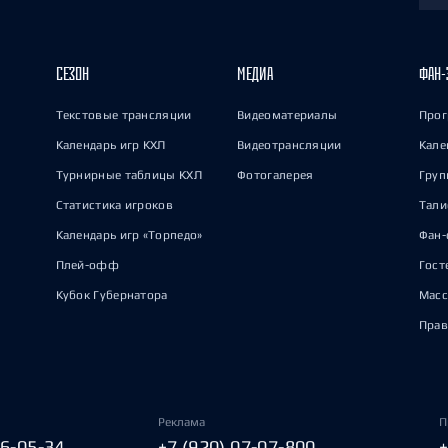
СЕЗОН
МЕДИА
ФАН-
Текстовые трансляции
Видеоматериалы
Прог
Календарь игр КХЛ
Видеотрансляции
Кале
Турнирные таблицы КХЛ
Фотогалерея
Груп
Статистика игроков
Тал
Календарь игр «Торпедо»
Фан-
Плей-офф
Гост
Кубок Губернатора
Масс
Прав
Реклама
П
06-05-34
+7 (920) 07-07-800