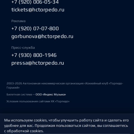
+7 (920) 006-05-34
tickets@hctorpedo.ru
Реклама
+7 (920) 07-07-800
gorbunova@hctorpedo.ru
Пресс-служба
+7 (930) 800-1946
pressa@hctorpedo.ru
2003-2026 Автономная некоммерческая организация «Хоккейный клуб «Торпедо-
Горький»
Билетная система —
ООО «Яндекс Музыка»
Условия пользования сайтами ХК «Торпедо»
Мы используем cookies, чтобы улучшить работу сайта и сделать его
Политика обработки персональных данных
удобнее для вас. Продолжая пользоваться сайтом, вы соглашаетесь
с обработкой cookies.
Пользовательское соглашение