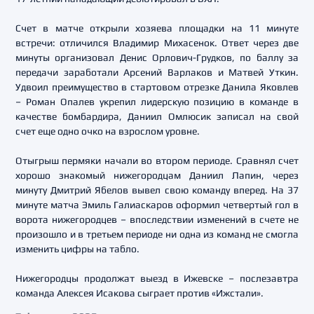
Счет в матче открыли хозяева площадки на 11 минуте
встречи: отличился Владимир Михасенок. Ответ через две
минуты организовал Денис Орлович-Грудков, по баллу за
передачи заработали Арсений Варлаков и Матвей Уткин.
Удвоил преимущество в стартовом отрезке Данила Яковлев
– Роман Опалев укрепил лидерскую позицию в команде в
качестве бомбардира, Даниил Омлюсик записал на свой
счет еще одно очко на взрослом уровне.
Отыгрыш пермяки начали во втором периоде. Сравнял счет
хорошо знакомый нижегородцам Даниил Лапин, через
минуту Дмитрий Ябелов вывел свою команду вперед. На 37
минуте матча Эмиль Галиаскаров оформил четвертый гол в
ворота нижегородцев – впоследствии изменений в счете не
произошло и в третьем периоде ни одна из команд не смогла
изменить цифры на табло.
Нижегородцы продолжат выезд в Ижевске – послезавтра
команда Алексея Исакова сыграет против «Ижстали».