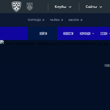
Клубы
Сайты
ТОРПЕДО
ЧАЙКА
ШКОЛА
Конференция «Запад»
Сайты
ВОЙТИ
НОВОСТИ
КОМАНДА
СЕЗОН
Дивизион Боброва
Лада
Видеотран
СКА
Хайлайты
Спартак
ГЛА
Торпедо
Текстовые
ХК Сочи
Интернет-
Дивизион Тарасова
Фотобанк
Динамо Мн
Динамо М
Приложе