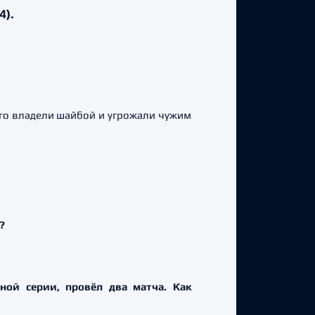
4).
го владели шайбой и угрожали чужим
?
ой серии, провёл два матча. Как