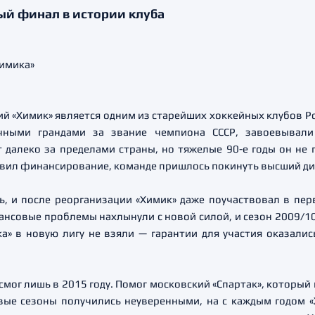
й финал в истории клуба
ий «Химик» является одним из старейших хоккейных клубов Ро
ичными грандами за звание чемпиона СССР, завоевывали
 далеко за пределами страны, но тяжелые 90-е годы он не 
овил финансирование, команде пришлось покинуть высший д
ь, и после реорганизации «Химик» даже поучаствовал в пер
ансовые проблемы нахлынули с новой силой, и сезон 2009/10 
а» в новую лигу не взяли — гарантии для участия оказалис
смог лишь в 2015 году. Помог московский «Спартак», который
вые сезоны получились неуверенными, на с каждым годом «