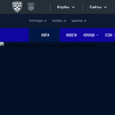
Клубы
Сайты
ТОРПЕДО
ЧАЙКА
ШКОЛА
Конференция «Запад»
Сайты
ВОЙТИ
НОВОСТИ
КОМАНДА
СЕЗОН
Дивизион Боброва
Лада
Видеотран
СКА
Хайлайты
Спартак
Торпедо
Текстовые
ХК Сочи
Интернет-
Дивизион Тарасова
Фотобанк
Динамо Мн
Динамо М
Приложе