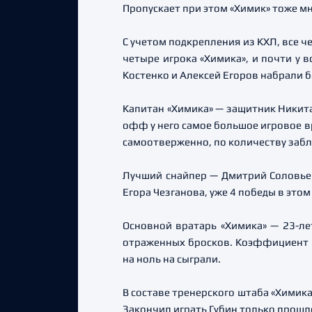
Пропускает при этом «Химик» тоже мн
С учетом подкрепления из КХЛ, все 
четыре игрока «Химика», и почти у 
Костенко и Алексей Егоров набрали б
Капитан «Химика» — защитник Никита
офф у него самое большое игровое вр
самоотверженно, по количеству забл
Лучший снайпер — Дмитрий Соловьев
Егора Чезганова, уже 4 победы в эт
Основной вратарь «Химика» — 23-ле
отраженных бросков. Коэффициент на
на ноль на сыграли.
В составе тренерского штаба «Химика»
Закончил играть Губин только прошло