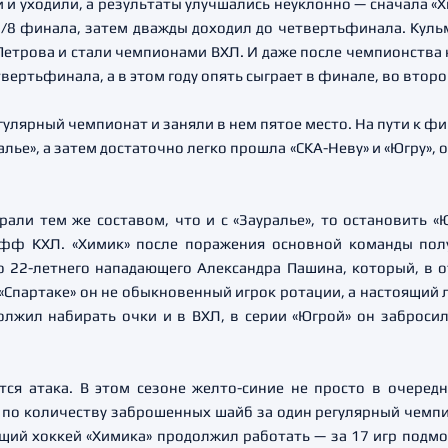
 и уходили, а результаты улучшались неуклонно — сначала «
1/8 финала, затем дважды доходил до четвертьфинала. Куль
Петрова и стали чемпионами ВХЛ. И даже после чемпионства
вертьфинала, а в этом году опять сыграет в финале, во второй
улярный чемпионат и заняли в нем пятое место. На пути к фи
ье», а затем достаточно легко прошла «СКА-Неву» и «Югру», 
рали тем же составом, что и с «Зауралье», то остановить «Ю
офф КХЛ. «Химик» после поражения основной команды полу
 22-летнего нападающего Александра Пашина, который, в о
В «Спартаке» он не обыкновенный игрок ротации, а настоящий л
олжил набирать очки и в ВХЛ, в серии «Югрой» он заброси
тся атака. В этом сезоне желто-синие не просто в очеред
по количеству заброшенных шайб за один регулярный чемпио
щий хоккей «Химика» продолжил работать — за 17 игр подмо