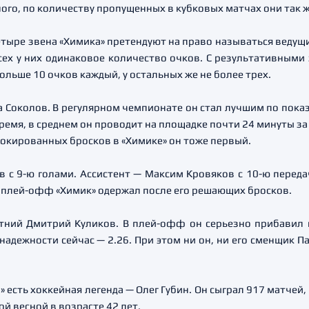
ого, по количеству пропущенных в кубковых матчах они так же
четыре звена «Химика» претендуют на право называться веду
всех у них одинаковое количество очков. С результативным
ольше 10 очков каждый, у остальных же не более трех.
 Соколов. В регулярном чемпионате он стал лучшим по показ
емя, в среднем он проводит на площадке почти 24 минуты за
окированных бросков в «Химике» он тоже первый.
 с 9-ю голами. Ассистент — Максим Кровяков с 10-ю переда
ом плей-офф «Химик» одержал после его решающих бросков.
тний Дмитрий Куликов. В плей-офф он серьезно прибавил 
дежности сейчас — 2.26. При этом ни он, ни его сменщик П
 есть хоккейная легенда — Олег Губин. Он сыграл 917 матчей,
й весной в возрасте 42 лет.