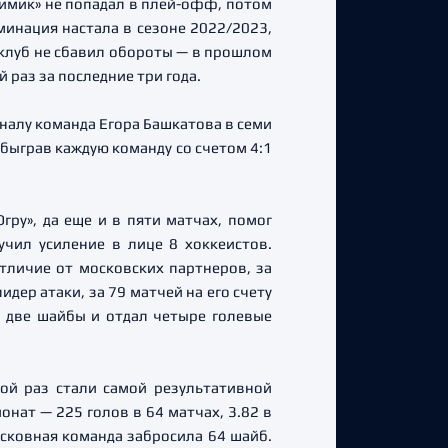
Химик» не попадал в плей-офф, потом
минация настала в сезоне 2022/2023,
 клуб не сбавил обороты — в прошлом
 раз за последние три года.
налу команда Егора Башкатова в семи
обыграв каждую команду со счетом 4:1
гру», да еще и в пяти матчах, помог
чил усиление в лице 8 хоккеистов.
тличие от московских партнеров, за
идер атаки, за 79 матчей на его счету
л две шайбы и отдал четыре голевые
ной раз стали самой результативной
нат — 225 голов в 64 матчах, 3.82 в
сковная команда забросила 64 шайб.