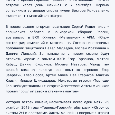
встречи через день, начиная с 7 сентября. Первым
соперником во дворце спорта имени Виктора Коноваленко
станет ханты-мансийская «Югра».
В новом сезоне югорчан возглавил Сергей Решетников –
специалист работал в юниорской сборной России,
возглавлял в ВХЛ «Химик», «Металлург» и АКМ. «Югру»
постиг ряд изменений в межсезонье. Состав сине-зеленых
пополнили защитники Павел Медведев, Руслан Ибатуллин и
Даниил Липский. За нападение в новом сезоне будут
отвечать игроки с опытом КХЛ: Егор Гурзанов, Матвей
Кабуш, Даниил Скориков, Михаил Назаров. Между тем
весной команду покинул ряд опытных игроков: Егор
Заврагин, Глеб Носов, Артем Аляев, Лев Стариков, Максим
Кицын, Ильдар Шиксадаров. Некоторые игроки «Торпедо-
Горький» уже знакомы с югорской системой: Артем Мисников
провел прошлый сезон в стане «мамонтов».
История встреч команд насчитывает всего один матч: 29
октября 2019 года «Торпедо-Горький» обыграли «Югру» со
счетом 2:1 в овертайме. Ханты-мансийцы впервые сыграют