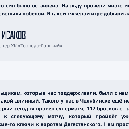
ко сил было оставлено. На льду провели много и
довольны победой. В такой тяжёлой игре добыли
 ИСАКОВ
енер ХК «Торпедо-Горький»
ьщикам, которые нас поддерживали, были с нам
такой длинный. Такого у нас в Челябинске ещё н
орый сегодня провёл суперматч, 112 бросков отр
бы к следующему матчу, который пройдёт уже
ие-то ключи к воротам Дагестанского. Нам прос