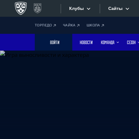
Клубы
Сайты
ТОРПЕДО
ЧАЙКА
ШКОЛА
Конференция «Запад»
Сайты
ВОЙТИ
НОВОСТИ
КОМАНДА
СЕЗОН
Дивизион Боброва
Лада
Видеотран
СКА
Хайлайты
Спартак
Торпедо
Текстовые
ХК Сочи
Интернет-
Дивизион Тарасова
Фотобанк
Динамо Мн
Динамо М
Приложе