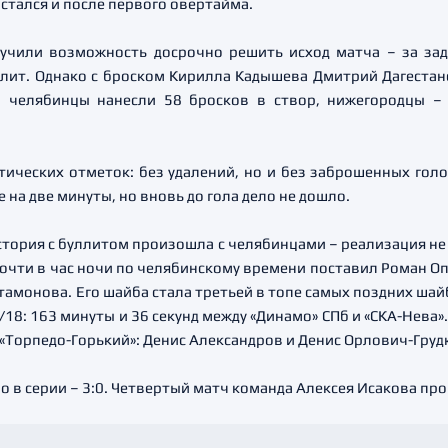
стался и после первого овертайма.
учили возможность досрочно решить исход матча – за за
лит. Однако с броском Кирилла Кадышева Дмитрий Дагестанс
а челябинцы нанесли 58 бросков в створ, нижегородцы –
ических отметок: без удалений, но и без заброшенных голо
на две минуты, но вновь до гола дело не дошло.
история с буллитом произошла с челябинцами – реализация не 
почти в час ночи по челябинскому времени поставил Роман О
амонова. Его шайба стала третьей в топе самых поздних шайб
/18: 163 минуты и 36 секунд между «Динамо» СПб и «СКА-Нева»
«Торпедо-Горький»: Денис Александров и Денис Орлович-Груд
в серии – 3:0. Четвертый матч команда Алексея Исакова пров