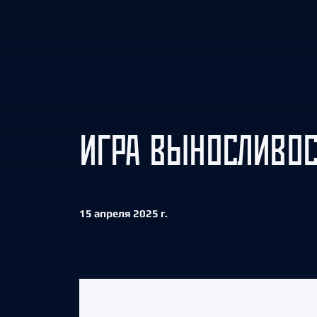
Локомотив
Северсталь
ЦСКА
Шанхайские Драконы
ИГРА ВЫНОСЛИВОС
15 апреля 2025 г.