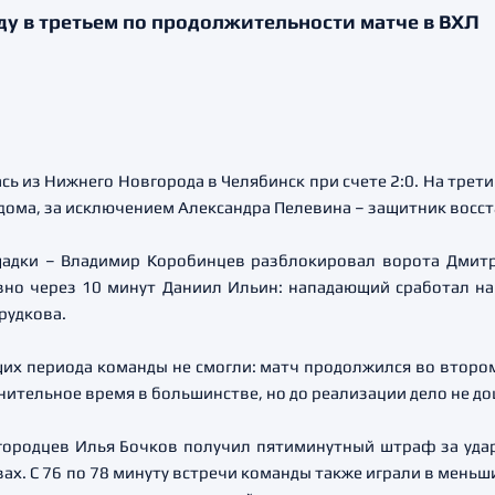
у в третьем по продолжительности матче в ВХЛ
ь из Нижнего Новгорода в Челябинск при счете 2:0. На тре
и дома, за исключением Александра Пелевина – защитник восс
щадки – Владимир Коробинцев разблокировал ворота Дмитри
овно через 10 минут Даниил Ильин: нападающий сработал 
рудкова.
их периода команды не смогли: матч продолжился во втором
ительное время в большинстве, но до реализации дело не до
городцев Илья Бочков получил пятиминутный штраф за уда
х. С 76 по 78 минуту встречи команды также играли в меньшин