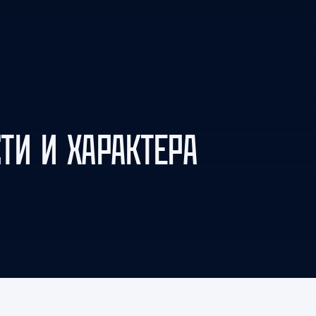
Амур
Барыс
Салават Юлаев
Сибирь
ТИ И ХАРАКТЕРА